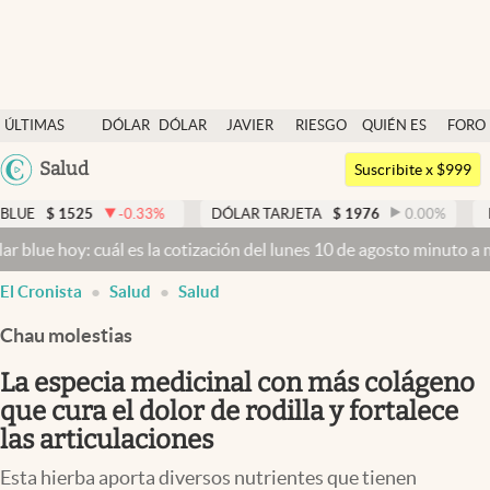
Últimas noticias
ÚLTIMAS
DÓLAR
DÓLAR
JAVIER
RIESGO
QUIÉN ES
FORO
Dólar
NOTICIAS
BLUE
MILEI
PAÍS
QUIÉN
Argentina
Salud
Members
Suscribite x $999
España
Economía y Política
525
-0.33
%
DÓLAR TARJETA
$
1976
0.00
%
DÓLAR M
México
oy: cuál es la cotización del lunes 10 de agosto minuto a minuto
Dól
Finanzas y Mercados
USA
El Cronista
Salud
Salud
Mercados Online
Colombia
Uruguay
Chau molestias
Negocios
La especia medicinal con más colágeno
Columnistas
que cura el dolor de rodilla y fortalece
Otras secciones
las articulaciones
Apertura
Esta hierba aporta diversos nutrientes que tienen