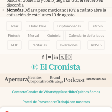
busca el Gobierno y cómo juega EE.UU., el tercero en
discordia
Monedas
Dólar a peso mexicano HOY: a cuánto abre la
cotización de este lunes 10 de agosto
Dólar
Dólar Blue
Criptomonedas
Bitcoin
Fintech
Merval
Quiniela
Calendario de feriados
AFIP
Paritarias
Inversiones
ANSES
abre en nueva pestaña
abre en nueva pestaña
abre en nueva pestaña
abre en nueva pestaña
abre en nueva pestaña
Contacto
Canales de WhatsApp
Suscribite
Quiénes Somos
Portal de Proveedores
Trabajá con nosotros
Copyright 2025 cronista.com