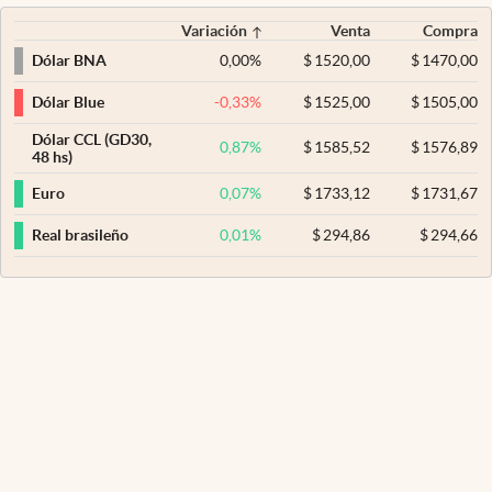
Variación
Venta
Compra
0,00
%
$
1520,00
$
1470,00
Dólar BNA
-0,33
%
$
1525,00
$
1505,00
Dólar Blue
Dólar CCL (GD30,
0,87
%
$
1585,52
$
1576,89
48 hs)
0,07
%
$
1733,12
$
1731,67
Euro
0,01
%
$
294,86
$
294,66
Real brasileño