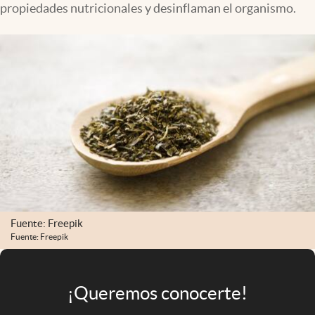
propiedades nutricionales y desinflaman el organismo.
Infotechnology
Clase
Clima
Mundial 2026
Eventos Corporativos
El Cronista Studio
Mediakit
abre en nueva pestaña
Argentina
Fuente: Freepik
Fuente: Freepik
¡Queremos conocerte!