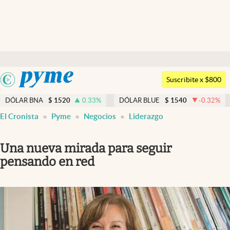
Últimas noticias
Dólar
Argentina
Members
Suscribite x $800
España
Economía y Política
DÓLAR BNA
$
1520
0.33
%
DÓLAR BLUE
$
1540
-0.32
%
México
El Cronista
Pyme
Negocios
Liderazgo
Finanzas y Mercados
USA
Mercados Online
Colombia
Una nueva mirada para seguir
Uruguay
Negocios
pensando en red
Columnistas
Otras secciones
Apertura