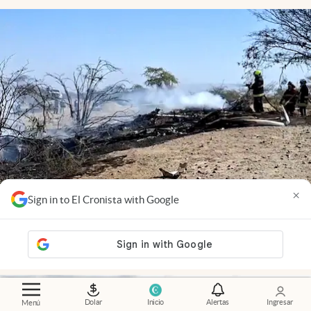
×
Sign in to El Cronista with Google
Video
.
Tragedia en Perú: se estrelló una avioneta
turística sobre las Líneas de Nazca y murieron 13
personas
Dolar
Inicio
Alertas
Ingresar
Menú