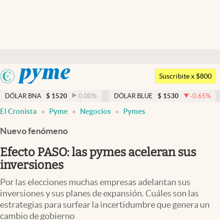
Últimas noticias
Dólar
Argentina
Members
Suscribite x $800
España
Economía y Política
DÓLAR BNA
$
1520
0.00
%
DÓLAR BLUE
$
1530
-0.65
%
México
El Cronista
Pyme
Negocios
Pymes
Finanzas y Mercados
USA
Nuevo fenómeno
Mercados Online
Colombia
Uruguay
Efecto PASO: las pymes aceleran sus
Negocios
inversiones
Columnistas
Por las elecciones muchas empresas adelantan sus
Otras secciones
inversiones y sus planes de expansión. Cuáles son las
estrategias para surfear la incertidumbre que genera un
Apertura
cambio de gobierno