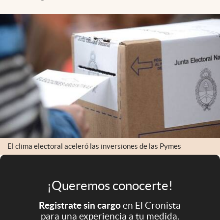
Infotechnology
Clase
Clima
Mundial 2026
Eventos Corporativos
El Cronista Studio
Mediakit
abre en nueva pestaña
Argentina
El clima electoral aceleró las inversiones de las Pymes
¡Queremos conocerte!
Registrate sin cargo
en El Cronista
para una experiencia a tu medida.