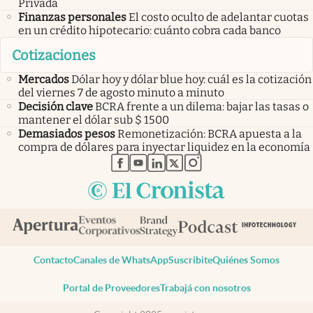
Privada
Finanzas personales
El costo oculto de adelantar cuotas
en un crédito hipotecario: cuánto cobra cada banco
Cotizaciones
Mercados
Dólar hoy y dólar blue hoy: cuál es la cotización
del viernes 7 de agosto minuto a minuto
Decisión clave
BCRA frente a un dilema: bajar las tasas o
mantener el dólar sub $ 1500
Demasiados pesos
Remonetización: BCRA apuesta a la
compra de dólares para inyectar liquidez en la economía
abre en nueva pestaña
abre en nueva pestaña
abre en nueva pestaña
abre en nueva pestaña
abre en nueva pestaña
Contacto
Canales de WhatsApp
Suscribite
Quiénes Somos
Portal de Proveedores
Trabajá con nosotros