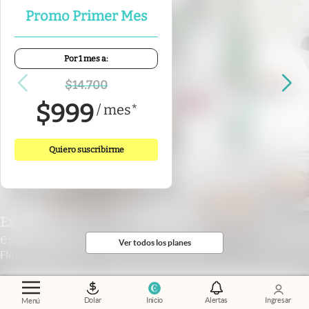
Promo Primer Mes
Por 1 mes a:
$
14.700
$
999
/
mes
*
Quiero suscribirme
Experiencias
.
Cocina sin timidez en una
esquina de barrio
Ver todos los planes
Florencia Pulla
Dolar
Inicio
Alertas
Ingresar
Menú