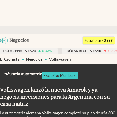
Últimas noticias
Dólar
Argentina
Negocios
Members
Suscribite x $999
España
Economía y Política
BNA
$
1520
0.33
%
DÓLAR BLUE
$
1540
-0.32
%
DÓ
México
El Cronista
Negocios
Volkswagen
Finanzas y Mercados
USA
Mercados Online
Colombia
Industria automotriz
Exclusivo Members
Uruguay
Negocios
Volkswagen lanzó la nueva Amarok y ya
Columnistas
negocia inversiones para la Argentina con su
Otras secciones
casa matriz
Apertura
La automotriz alemana Volkswagen completó su plan de u$s 300