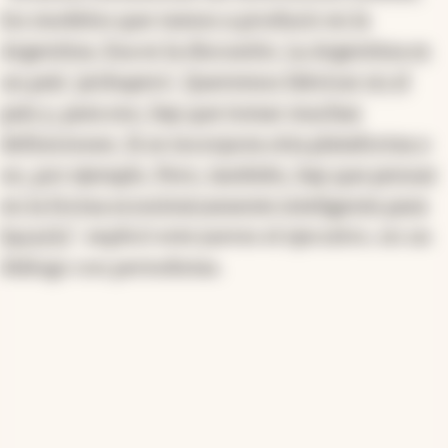
los modelos que vamos a producir en la
Argentina. Esa es la discusión. La Argentina es
un país 'pickupero'. Queremos fabricar en el
país y, para eso, hay que tomar muchas
definiciones. Si se incorpora otra plataforma o
no, por ejemplo. Pero, también, hay que pensar
en la forma económicamente inteligente para
hacerlo
", explicó este jueves el ejecutivo, en un
diálogo con periodistas.