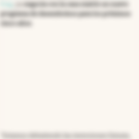
Puig
, ya
negocia con la casa matriz un nuevo
programa de desembolsos para los próximos
cinco años
.
"
Estamos debatiendo las inversiones futuras,