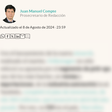
Juan Manuel Compte
Prosecretario de Redacción
Actualizado el
8 de Agosto de 2024
23:59
abre en nueva pestaña
abre en nueva pestaña
abre en nueva pestaña
abre en nueva pestaña
Con el lanzamiento de la nueva
Amarok
,
realizado el martes,
Volkswagen
no sólo
reforzó su apuesta por el
segmento de pick-ups
,
uno de los más fuertes, en
ventas
y
exportaciones
, de la
industria automotriz
local.
También,
completó el plan de inversiones, de
u$s 300 millones, que anunció en abril del año
pasado
. Por eso, su
CEO
en el país,
Marcellus