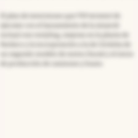
El plan de inversiones que VW terminó de
ejecutar con el lanzamiento de la Amarok
incluyó ese restyling, mejoras en la planta de
Pacheco y la incorporación a la de Córdoba de
un segundo modelo de motos Ducati y el inicio
de producción de camiones y buses.