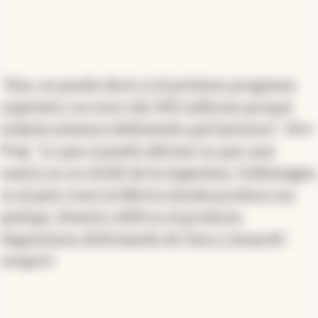
"
Hoy, no puedo decir si el próximo programa
superará o no esos u$s 300 millones porque
todavía estamos definiendo qué haremos
", dice
Puig. "
Lo que sí puedo afirmar es que casa
matriz no se olvidó de la Argentina. Volkswagen
ve al país como la fábrica donde produce sus
pickups. Nuestro ADN es el producto.
Seguiremos disfrutando de Taos y Amarok
",
aseguró.