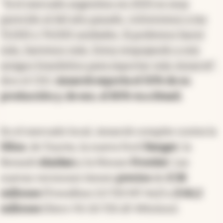
"
Si el mercado argentino en 2025 es muy
parecido al del año pasado, volveremos a las
72.000 o 74.000 unidades. Si podemos hacer
más, haremos más. Estoy empujando a mis
amigos brasileños para exportar más Amarok
",
dice el CEO.
Amarok exporta el 50% de su
producción y, de eso, el 80% va a Brasil.
En el mercado local, Amarok compite contra la
Hilux
, de Toyota, la nueva Ford
Ranger
, la
Renault
Alaskan
y la Nissan
Frontier
. Las
nuevas versiones tienen
precios
de
$ 38
millones
(Trendline 2.0 TDI MT 4x2) a
$ 66,2
millones
(Hero V6 3.0 TDI AT 4Motion).