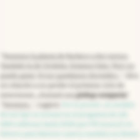
"
Tenemos la planta de Pacheco a dos turnos.
También la de Córdoba. Estamos bien. Pero no
puedo parar. Si nos quedamos dormidos...
", dice,
en relación a no perder el próximo ciclo de
inversiones. ¿Sumará una
pickup compacta
?
"
Veremos...
", sugiere.
Por lo pronto, un modelo
de ese tipo se incluyó en el programa de u$s
1800 millones hasta 2028 que VW anunció en
febrero para fabricar nuevos modelos en Brasil
.