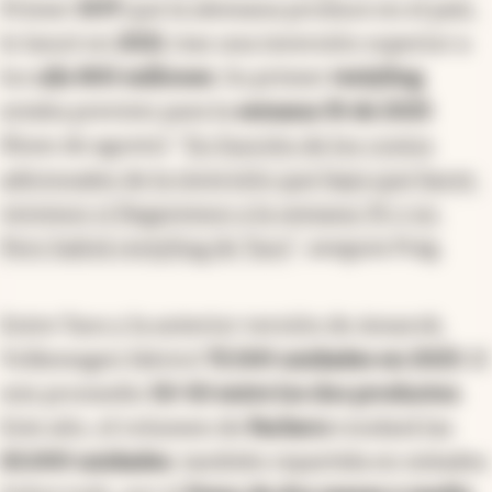
Primer
SUV
que la alemana produce en el país,
lo lanzó en
2021
, tras una inversión superior a
los
u$s 800 millones
. Su primer
restyling
estaba previsto para la
semana 35 de 2025
(fines de agosto). "
En función de los costos
adicionales de la inversión que haya que hacer,
veremos si llegaremos a la semana 35 o no.
Pero habrá restyling de Taos
", asegura Puig.
Entre Taos y la anterior versión de Amarok,
Volkswagen fabricó
72.500 unidades en 2023
. El
mix promedio
50-50 entre los dos productos
.
Este año, el volumen de
Pacheco
rondará las
65.000 unidades
, también repartida en mitades.