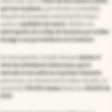
Sobre todo, por el
freno de dos meses y medio
que tuvo la planta
, que retomó su actividad
después de la parada estacional de verano
recién a
mediados de marzo
, debido a la
interrupción de su flujo de insumos por la falta
de pago a sus proveedores en el exterior
.
En retrospectiva, resultó útil para
ajustar el
nivel de actividad al cimbronazo que el
mercado local sufrió en el primer trimestre
,
para el que, en función de los datos de julio, se
proyectan
370.000 ventas
desde las
450.000 de
2023
.