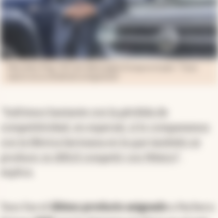
Marcellus Puig, CEO de Volkswagen Group en el país: "Casa
matriz no se olvidó de la Argentina"
"
Sufrimos bastante con la pérdida de
competitividad, en especial, si lo comparamos
con la fábrica hermana en la que también se
produce: es difícil competir con México
",
explica.
Taos fue el
último producto asignado
a Pacheco.