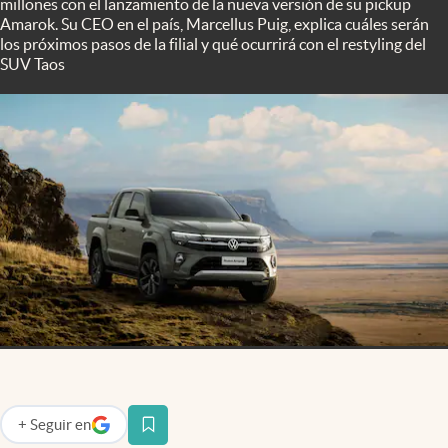
millones con el lanzamiento de la nueva versión de su pickup
Infotechnology
Amarok. Su CEO en el país, Marcellus Puig, explica cuáles serán
los próximos pasos de la filial y qué ocurrirá con el restyling del
Clase
SUV Taos
Clima
Mundial 2026
Eventos Corporativos
El Cronista Studio
Mediakit
abre en nueva pestaña
Argentina
+
Seguir
en
abre en nueva pestaña