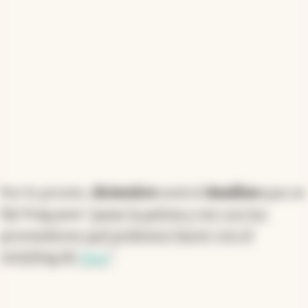
Por lo pronto,
diciembre
será el
deadline
que se
fijó Puig para "
parar la pelota y ver con los
proveedores qué podemos hacer con el
restyling de
Taos
".