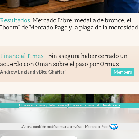
Resultados
.
Mercado Libre: medalla de bronce, el
“boom” de Mercado Pago y la plaga de la morosidad
Financial Times
.
Irán asegura haber cerrado un
acuerdo con Omán sobre el paso por Ormuz
Andrew England
y
Bita Ghaffari
Members
Descuento para jubilados acá
Descuento para estudiantes acá
|
|
¡Ahora también podés pagar a través de Mercado Pago!