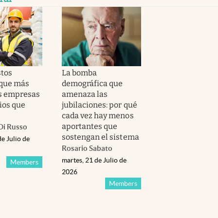
stos
La bomba
 que más
demográfica que
s empresas
amenaza las
rios que
jubilaciones: por qué
cada vez hay menos
aportantes que
Di Russo
sostengan el sistema
de Julio de
Rosario Sabato
martes, 21 de Julio de
Members
2026
Members