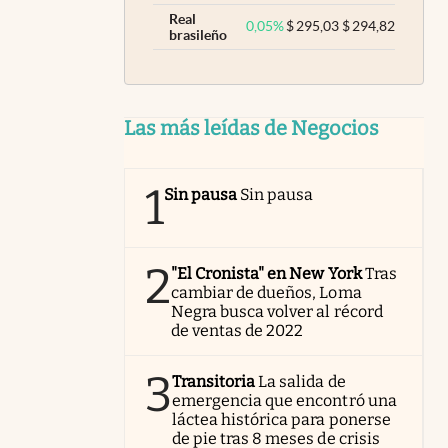
Real
0,05
%
$
295,03
$
294,82
brasileño
Las más leídas de Negocios
1
Sin pausa
Sin pausa
2
"El Cronista" en New York
Tras
cambiar de dueños, Loma
Negra busca volver al récord
de ventas de 2022
3
Transitoria
La salida de
emergencia que encontró una
láctea histórica para ponerse
de pie tras 8 meses de crisis