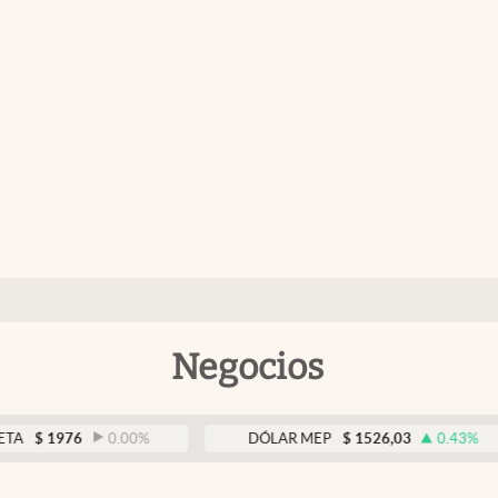
Negocios
976
0.00
%
DÓLAR MEP
$
1526,03
0.43
%