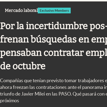
Infotechnology
Mercado laboral
Exclusivo Members
Clase
Clima
Por la incertidumbre pos
Mundial 2026
frenan búsquedas en em
Eventos Corporativos
El Cronista Studio
pensaban contratar empl
Mediakit
de octubre
abre en nueva pestaña
Compañías que tenían previsto tomar trabajadores e
ahora freezan las contrataciones ante el panorama in
triunfo de Javier Milei en las PASO. Qué pasará con 
próximos