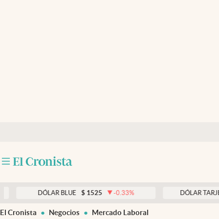
Últimas noticias
Dólar
Members
Economía y Política
Finanzas y Mercados
Mercados Online
Negocios
Columnistas
Otras secciones
DÓLAR BLUE
$
1525
-0.33
%
DÓLAR TARJETA
$
1
Apertura
El Cronista
Negocios
Mercado Laboral