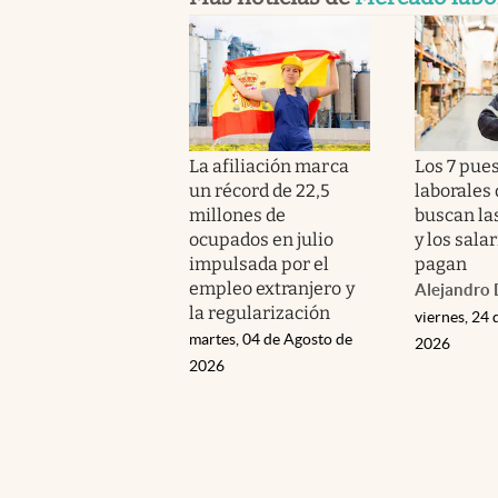
La afiliación marca
Los 7 pue
un récord de 22,5
laborales
millones de
buscan la
ocupados en julio
y los sala
impulsada por el
pagan
empleo extranjero y
Alejandro 
la regularización
viernes, 24 
martes, 04 de Agosto de
2026
2026