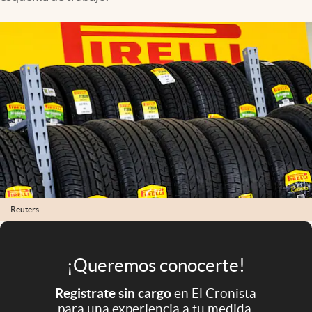
Infotechnology
Clase
Clima
Mundial 2026
Eventos Corporativos
El Cronista Studio
Mediakit
abre en nueva pestaña
Argentina
Reuters
¡Queremos conocerte!
Registrate sin cargo
en El Cronista
para una experiencia a tu medida.