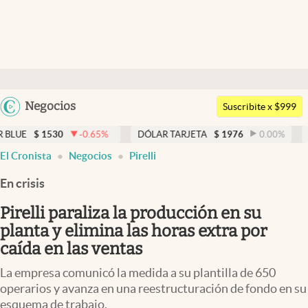
Últimas noticias
Dólar
Argentina
Negocios
Members
Suscribite x $999
España
Economía y Política
530
-0.65
%
DÓLAR TARJETA
$
1976
0.00
%
DÓLAR ME
México
El Cronista
Negocios
Pirelli
Finanzas y Mercados
USA
En crisis
Mercados Online
Colombia
Uruguay
Pirelli paraliza la producción en su
Negocios
planta y elimina las horas extra por
Columnistas
caída en las ventas
Otras secciones
La empresa comunicó la medida a su plantilla de 650
operarios y avanza en una reestructuración de fondo en su
Apertura
esquema de trabajo.