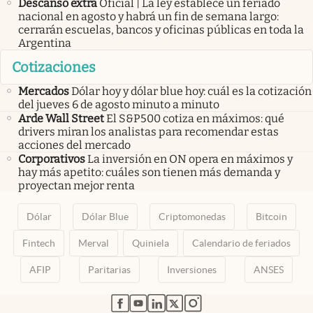
Descanso extra
Oficial | La ley establece un feriado
nacional en agosto y habrá un fin de semana largo:
cerrarán escuelas, bancos y oficinas públicas en toda la
Argentina
Cotizaciones
Mercados
Dólar hoy y dólar blue hoy: cuál es la cotización
del jueves 6 de agosto minuto a minuto
Arde Wall Street
El S&P500 cotiza en máximos: qué
drivers miran los analistas para recomendar estas
acciones del mercado
Corporativos
La inversión en ON opera en máximos y
hay más apetito: cuáles son tienen más demanda y
proyectan mejor renta
Dólar
Dólar Blue
Criptomonedas
Bitcoin
Fintech
Merval
Quiniela
Calendario de feriados
AFIP
Paritarias
Inversiones
ANSES
abre en nueva pestaña
abre en nueva pestaña
abre en nueva pestaña
abre en nueva pestaña
abre en nueva pestaña