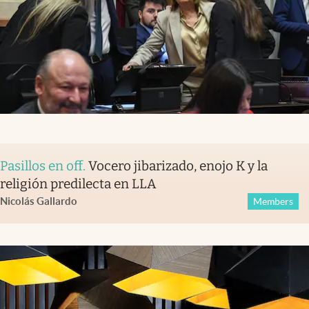
Pasillos en off
.
Vocero jibarizado, enojo K y la
religión predilecta en LLA
Nicolás Gallardo
Members