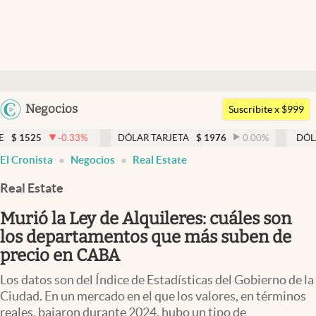
Últimas noticias
Dólar
Argentina
Negocios
Members
Suscribite x $999
España
Economía y Política
-0.33
%
DÓLAR TARJETA
$
1976
0.00
%
DÓLAR MEP
$
1
México
El Cronista
Negocios
Real Estate
Finanzas y Mercados
USA
Real Estate
Mercados Online
Colombia
Uruguay
Murió la Ley de Alquileres: cuáles son
Negocios
los departamentos que más suben de
Columnistas
precio en CABA
Otras secciones
Los datos son del Índice de Estadísticas del Gobierno de la
Ciudad. En un mercado en el que los valores, en términos
Apertura
reales, bajaron durante 2024, hubo un tipo de