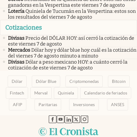
ganadoras en la Vespertina este viernes 7 de agosto
Lotería
Quiniela de Tucumán en la Vespertina: estos son
los resultados del viernes 7 de agosto
Cotizaciones
Divisas
Precio del DÓLAR HOY: así cerró la cotización de
este viernes 7 de agosto
Mercados
Dólar hoy y dólar blue hoy: cuál es la cotización
del viernes 7 de agosto minuto a minuto
Divisas
Dólar a peso mexicano HOY: a cuánto cerró la
cotización de este viernes 7 de agosto
Dólar
Dólar Blue
Criptomonedas
Bitcoin
Fintech
Merval
Quiniela
Calendario de feriados
AFIP
Paritarias
Inversiones
ANSES
abre en nueva pestaña
abre en nueva pestaña
abre en nueva pestaña
abre en nueva pestaña
abre en nueva pestaña