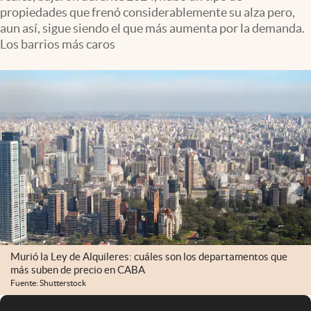
Infotechnology
propiedades que frenó considerablemente su alza pero,
aun así, sigue siendo el que más aumenta por la demanda.
Clase
Los barrios más caros
Clima
Mundial 2026
Eventos Corporativos
El Cronista Studio
Mediakit
abre en nueva pestaña
Argentina
Murió la Ley de Alquileres: cuáles son los departamentos que
más suben de precio en CABA
Fuente: Shutterstock