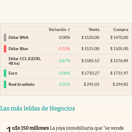
Variación
Venta
Compra
0,00
%
$
1520,00
$
1470,00
Dólar BNA
-0,33
%
$
1525,00
$
1505,00
Dólar Blue
Dólar CCL (GD30,
0,87
%
$
1585,52
$
1576,89
48 hs)
0,08
%
$
1733,27
$
1731,97
Euro
0,05
%
$
295,03
$
294,82
Real brasileño
Las más leídas de Negocios
1
u$s 150 millones
La joya inmobiliaria que “se vende