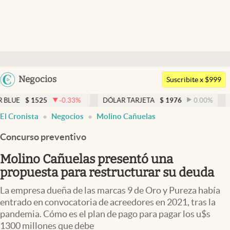
Últimas noticias
Dólar
Argentina
Negocios
Members
Suscribite x $999
España
Economía y Política
25
-0.33
%
DÓLAR TARJETA
$
1976
0.00
%
DÓLAR MEP
México
El Cronista
Negocios
Molino Cañuelas
Finanzas y Mercados
USA
Concurso preventivo
Mercados Online
Colombia
Uruguay
Molino Cañuelas presentó una
Negocios
propuesta para restructurar su deuda
Columnistas
La empresa dueña de las marcas 9 de Oro y Pureza había
Otras secciones
entrado en convocatoria de acreedores en 2021, tras la
pandemia. Cómo es el plan de pago para pagar los u$s
Apertura
1300 millones que debe