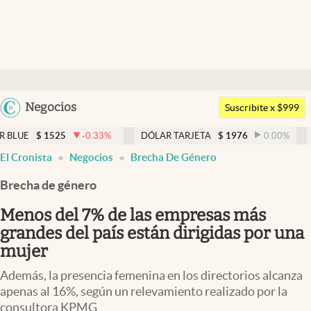
Últimas noticias
Dólar
Argentina
Negocios
Members
Suscribite x $999
España
Economía y Política
25
-0.33
%
DÓLAR TARJETA
$
1976
0.00
%
DÓLAR MEP
México
El Cronista
Negocios
Brecha De Género
Finanzas y Mercados
USA
Brecha de género
Mercados Online
Colombia
Uruguay
Menos del 7% de las empresas más
Negocios
grandes del país están dirigidas por una
Columnistas
mujer
Otras secciones
Además, la presencia femenina en los directorios alcanza
apenas al 16%, según un relevamiento realizado por la
Apertura
consultora KPMG