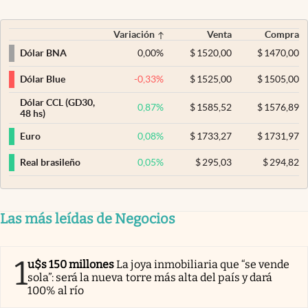
Variación
Venta
Compra
0,00
%
$
1520,00
$
1470,00
Dólar BNA
-0,33
%
$
1525,00
$
1505,00
Dólar Blue
Dólar CCL (GD30,
0,87
%
$
1585,52
$
1576,89
48 hs)
0,08
%
$
1733,27
$
1731,97
Euro
0,05
%
$
295,03
$
294,82
Real brasileño
Las más leídas de Negocios
1
u$s 150 millones
La joya inmobiliaria que “se vende
sola”: será la nueva torre más alta del país y dará
100% al río