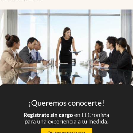
Infotechnology
Clase
Clima
Mundial 2026
Eventos Corporativos
El Cronista Studio
Mediakit
abre en nueva pestaña
Argentina
¡Queremos conocerte!
Registrate sin cargo
en El Cronista
para una experiencia a tu medida.