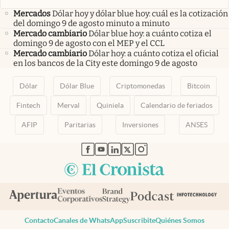
Mercados
Dólar hoy y dólar blue hoy: cuál es la cotización
del domingo 9 de agosto minuto a minuto
Mercado cambiario
Dólar blue hoy: a cuánto cotiza el
domingo 9 de agosto con el MEP y el CCL
Mercado cambiario
Dólar hoy: a cuánto cotiza el oficial
en los bancos de la City este domingo 9 de agosto
Dólar
Dólar Blue
Criptomonedas
Bitcoin
Fintech
Merval
Quiniela
Calendario de feriados
AFIP
Paritarias
Inversiones
ANSES
abre en nueva pestaña
abre en nueva pestaña
abre en nueva pestaña
abre en nueva pestaña
abre en nueva pestaña
Contacto
Canales de WhatsApp
Suscribite
Quiénes Somos