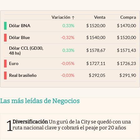
Variación
Venta
Compra
0,33
%
$
1520,00
$
1470,00
Dólar BNA
-0,32
%
$
1540,00
$
1520,00
Dólar Blue
Dólar CCL (GD30,
0,33
%
$
1578,67
$
1571,43
48 hs)
-0,05
%
$
1727,11
$
1726,23
Euro
-0,03
%
$
292,05
$
291,90
Real brasileño
Las más leídas de Negocios
1
Diversificación
Un gurú de la City se quedó con una
ruta nacional clave y cobrará el peaje por 20 años