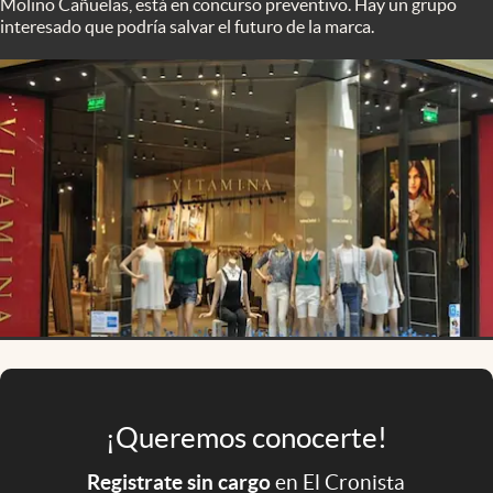
Molino Cañuelas, está en concurso preventivo. Hay un grupo
Infotechnology
interesado que podría salvar el futuro de la marca.
Clase
Clima
Mundial 2026
Eventos Corporativos
El Cronista Studio
Mediakit
abre en nueva pestaña
Argentina
¡Queremos conocerte!
Registrate sin cargo
en El Cronista