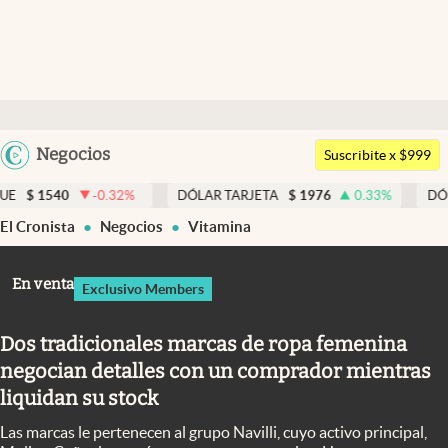
Últimas noticias
Dólar
Argentina
Negocios
Members
Suscribite x $999
España
Economía y Política
-0.32
%
DÓLAR TARJETA
$
1976
0.33
%
DÓLAR MEP
$
México
El Cronista
Negocios
Vitamina
Finanzas y Mercados
USA
Mercados Online
Colombia
En venta
Exclusivo Members
Uruguay
Negocios
Dos tradicionales marcas de ropa femenina
Columnistas
negocian detalles con un comprador mientras
Otras secciones
liquidan su stock
Apertura
Las marcas le pertenecen al grupo Navilli, cuyo activo principal,