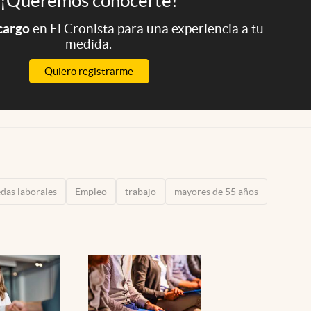
¡Queremos conocerte!
 cargo
en El Cronista para una experiencia a tu
medida.
Quiero registrarme
das laborales
Empleo
trabajo
mayores de 55 años