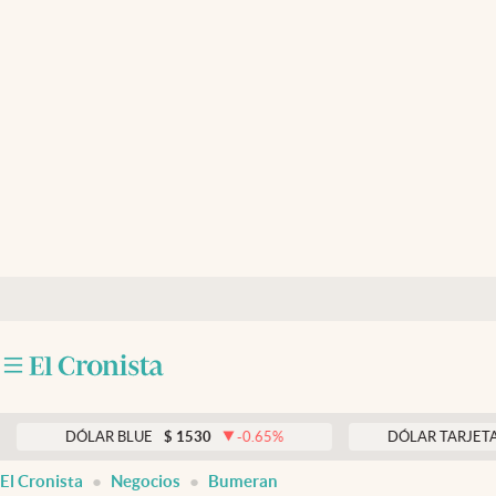
Últimas noticias
Dólar
Members
Economía y Política
Finanzas y Mercados
Mercados Online
Negocios
Columnistas
Otras secciones
DÓLAR BLUE
$
1530
-0.65
%
DÓLAR TARJETA
$
1976
Apertura
El Cronista
Negocios
Bumeran