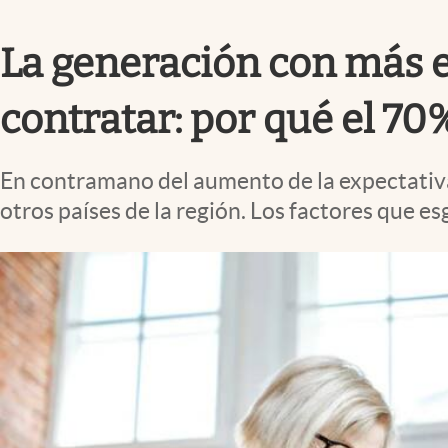
Infotechnology
La generación con más e
Clase
Clima
contratar: por qué el 70
Mundial 2026
Eventos Corporativos
En contramano del aumento de la expectativa 
El Cronista Studio
otros países de la región. Los factores que e
Mediakit
abre en nueva pestaña