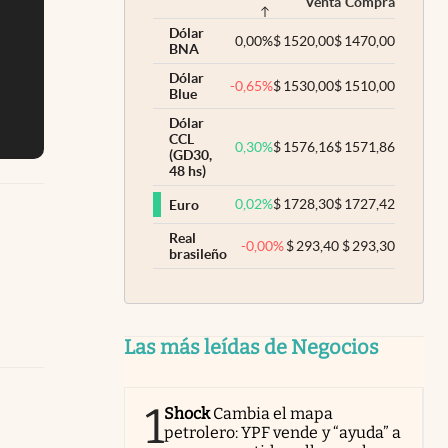
Venta
Compra
Dólar
0,00
%
$
1520,00
$
1470,00
BNA
Dólar
-0,65
%
$
1530,00
$
1510,00
Blue
Dólar
CCL
0,30
%
$
1576,16
$
1571,86
(GD30,
48 hs)
0,02
%
$
1728,30
$
1727,42
Euro
Real
-0,00
%
$
293,40
$
293,30
brasileño
Las más leídas de Negocios
1
Shock
Cambia el mapa
petrolero: YPF vende y “ayuda” a