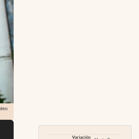
pleo
Variación