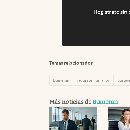
Registrate sin
Temas relacionados
Bumeran
recursos humanos
busque
Más noticias de
Bumeran