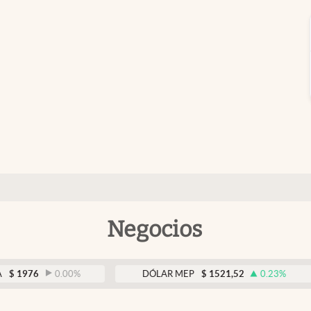
Negocios
0.00
%
DÓLAR MEP
$
1521,52
0.23
%