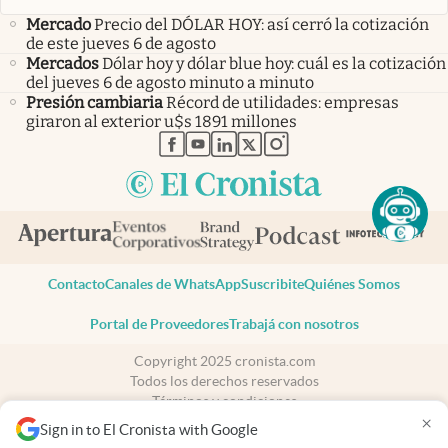
Mercado
Precio del DÓLAR HOY: así cerró la cotización
de este jueves 6 de agosto
Mercados
Dólar hoy y dólar blue hoy: cuál es la cotización
del jueves 6 de agosto minuto a minuto
Presión cambiaria
Récord de utilidades: empresas
giraron al exterior u$s 1891 millones
abre en nueva pestaña
abre en nueva pestaña
abre en nueva pestaña
abre en nueva pestaña
abre en nueva pestaña
Contacto
Canales de WhatsApp
Suscribite
Quiénes Somos
Portal de Proveedores
Trabajá con nosotros
Copyright 2025 cronista.com
Todos los derechos reservados
Términos y condiciones
×
Privacidad
Sign in to El Cronista with Google
Consentimiento