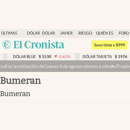
Últimas noticias
ÚLTIMAS
DÓLAR
DÓLAR
JAVIER
RIESGO
QUIÉN ES
FORO
Dólar
NOTICIAS
BLUE
MILEI
PAÍS
QUIÉN
Argentina
Members
Suscribite x $999
España
Economía y Política
DÓLAR BLUE
$
1530
-0.65
%
DÓLAR TARJETA
$
1976
México
l es la cotización del jueves 6 de agosto minuto a minuto
Propiedad 
Finanzas y Mercados
USA
Bumeran
Mercados Online
Colombia
Uruguay
Negocios
Bumeran
Columnistas
Otras secciones
Apertura