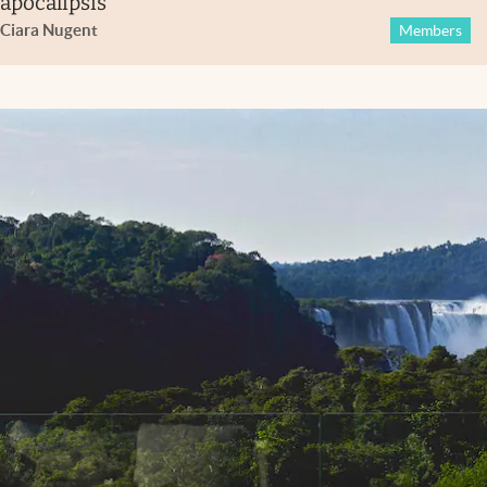
apocalipsis
Ciara Nugent
Members