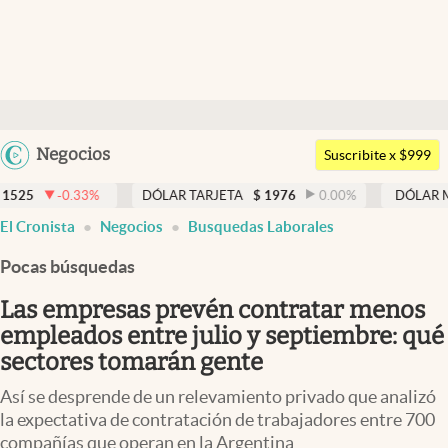
Últimas noticias
Dólar
Argentina
Negocios
Members
Suscribite x $999
España
Economía y Política
DÓLAR TARJETA
$
1976
0.00
%
DÓLAR MEP
$
1525,49
México
El Cronista
Negocios
Busquedas Laborales
Finanzas y Mercados
USA
Pocas búsquedas
Mercados Online
Colombia
Uruguay
Las empresas prevén contratar menos
Negocios
empleados entre julio y septiembre: qué
Columnistas
sectores tomarán gente
Otras secciones
Así se desprende de un relevamiento privado que analizó
la expectativa de contratación de trabajadores entre 700
Apertura
compañías que operan en la Argentina