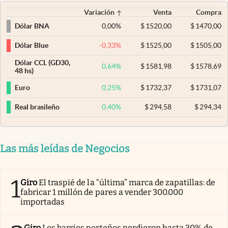
Variación
Venta
Compra
0,00
%
$
1520,00
$
1470,00
Dólar BNA
-0,33
%
$
1525,00
$
1505,00
Dólar Blue
Dólar CCL (GD30,
0,64
%
$
1581,98
$
1578,69
48 hs)
0,25
%
$
1732,37
$
1731,07
Euro
0,40
%
$
294,58
$
294,34
Real brasileño
Las más leídas de Negocios
1
Giro
El traspié de la “última” marca de zapatillas: de
fabricar 1 millón de pares a vender 300.000
importadas
Giro
Los barrios porteños perdieron hasta 30% de