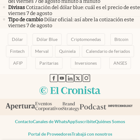
del viernes 7 de agosto minuto a minuto
Divisas
Cotización del dólar blue: cuál es el precio de este
viernes 7 de agosto
Tipo de cambio
Dólar oficial: así abre la cotización este
viernes 7 de agosto
Dólar
Dólar Blue
Criptomonedas
Bitcoin
Fintech
Merval
Quiniela
Calendario de feriados
AFIP
Paritarias
Inversiones
ANSES
abre en nueva pestaña
abre en nueva pestaña
abre en nueva pestaña
abre en nueva pestaña
abre en nueva pestaña
Contacto
Canales de WhatsApp
Suscribite
Quiénes Somos
Portal de Proveedores
Trabajá con nosotros