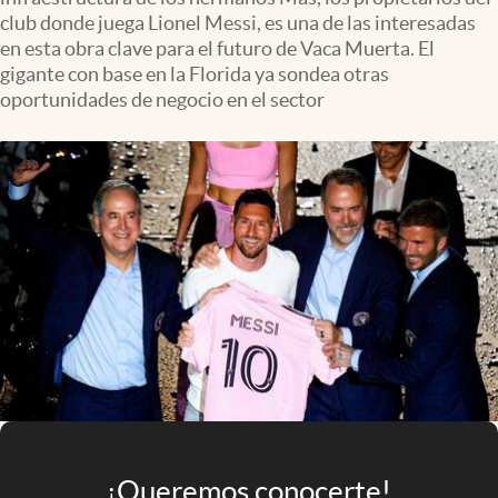
Infotechnology
club donde juega Lionel Messi, es una de las interesadas
en esta obra clave para el futuro de Vaca Muerta. El
Clase
gigante con base en la Florida ya sondea otras
Clima
oportunidades de negocio en el sector
Mundial 2026
Eventos Corporativos
El Cronista Studio
Mediakit
abre en nueva pestaña
Argentina
¡Queremos conocerte!