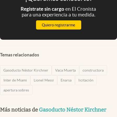
Registrate sin cargo
en El Cronista
para una experiencia a tu medida.
Quiero registrarme
Temas relacionados
Gasoducto Néstor Kirchner
Vaca Muerta
constructora
Inter de Miami
Lionel Messi
Enarsa
licitación
apertura sobres
Más noticias de
Gasoducto Néstor Kirchner