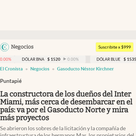
Últimas noticias
Dólar
Argentina
Negocios
Members
Suscribite x $999
España
Economía y Política
DÓLAR BNA
$
1520
0.00
%
DÓLAR BLUE
$
1535
0.66
México
El Cronista
Negocios
Gasoducto Néstor Kirchner
Finanzas y Mercados
USA
Puntapié
Mercados Online
Colombia
Uruguay
La constructora de los dueños del Inter
Negocios
Miami, más cerca de desembarcar en el
Columnistas
país: va por el Gasoducto Norte y mira
más proyectos
Otras secciones
Se abrieron los sobres de la licitación y la compañía de
Apertura
infraestructura de los hermanos Mas, los propietarios del