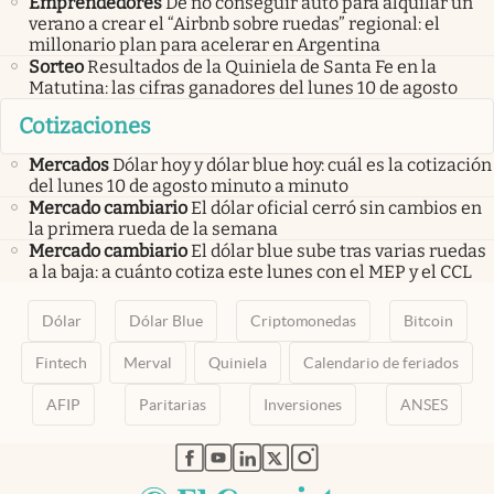
Emprendedores
De no conseguir auto para alquilar un
verano a crear el “Airbnb sobre ruedas” regional: el
millonario plan para acelerar en Argentina
Sorteo
Resultados de la Quiniela de Santa Fe en la
Matutina: las cifras ganadores del lunes 10 de agosto
Cotizaciones
Mercados
Dólar hoy y dólar blue hoy: cuál es la cotización
del lunes 10 de agosto minuto a minuto
Mercado cambiario
El dólar oficial cerró sin cambios en
la primera rueda de la semana
Mercado cambiario
El dólar blue sube tras varias ruedas
a la baja: a cuánto cotiza este lunes con el MEP y el CCL
Dólar
Dólar Blue
Criptomonedas
Bitcoin
Fintech
Merval
Quiniela
Calendario de feriados
AFIP
Paritarias
Inversiones
ANSES
abre en nueva pestaña
abre en nueva pestaña
abre en nueva pestaña
abre en nueva pestaña
abre en nueva pestaña