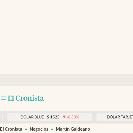
Últimas noticias
Dólar
Members
Economía y Política
Finanzas y Mercados
Mercados Online
Negocios
Columnistas
Otras secciones
DÓLAR BLUE
$
1525
-0.33
%
DÓLAR TARJETA
$
197
Apertura
El Cronista
Negocios
Martín Galdeano