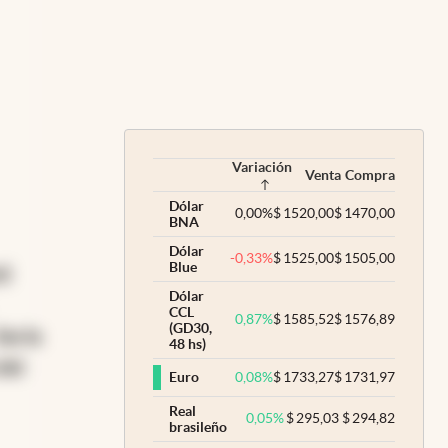
Variación
Venta
Compra
Dólar
0,00
%
$
1520,00
$
1470,00
BNA
Dólar
-0,33
%
$
1525,00
$
1505,00
Blue
rd
Dólar
CCL
0,87
%
$
1585,52
$
1576,89
(GD30,
fue la
48 hs)
del
0,08
%
$
1733,27
$
1731,97
Euro
Real
0,05
%
$
295,03
$
294,82
brasileño