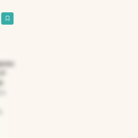
estaña
presa
47
le
.
ó a
s.