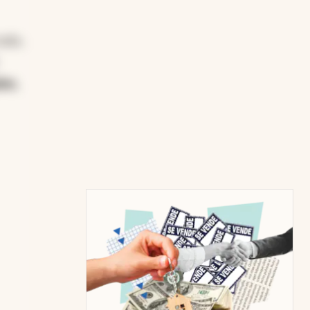
odo,
les,