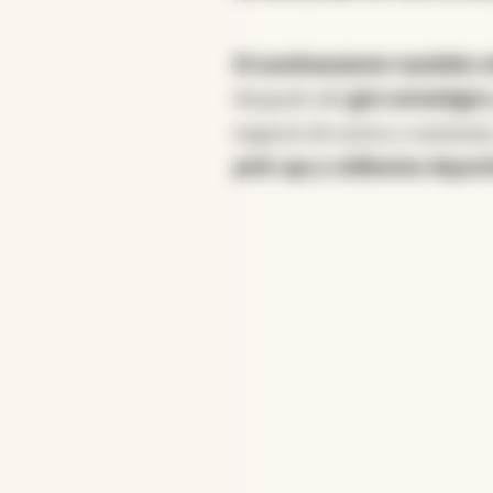
El nombramiento también ref
después del
giro estratégic
negocio de autos y camiones
pick-ups y utilitarios deport