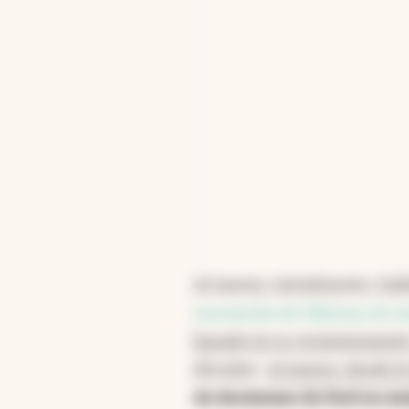
Al menos, inicialmente, Gal
Asociación de Fábricas de 
basado en su recientemente
décadas -
al menos, desde la
de decisiones de Ford en Amé