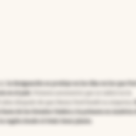
al,
la designación se produjo en los días en los que Fo
a en el país
. Primera automotriz que se radicó en la
a 10 años después de que Henry Ford fundó su empresa,
o fuera de los Estados Unidos y la primera en América 
 la región donde el óvalo tiene planta
.