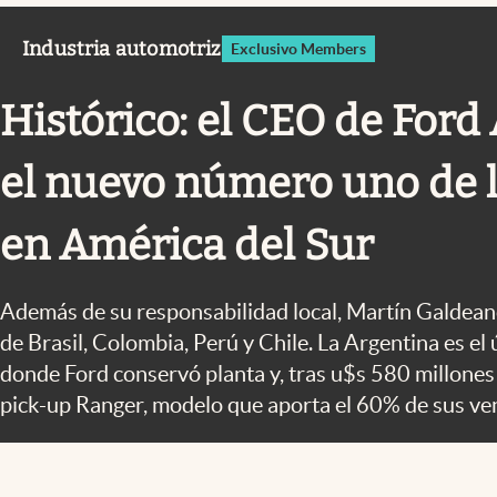
Infotechnology
Industria automotriz
Exclusivo Members
Clase
Clima
Histórico: el CEO de Ford
Mundial 2026
el nuevo número uno de 
Eventos Corporativos
El Cronista Studio
en América del Sur
Mediakit
abre en nueva pestaña
Además de su responsabilidad local, Martín Galdean
de Brasil, Colombia, Perú y Chile. La Argentina es el 
donde Ford conservó planta y, tras u$s 580 millones d
pick-up Ranger, modelo que aporta el 60% de sus ve