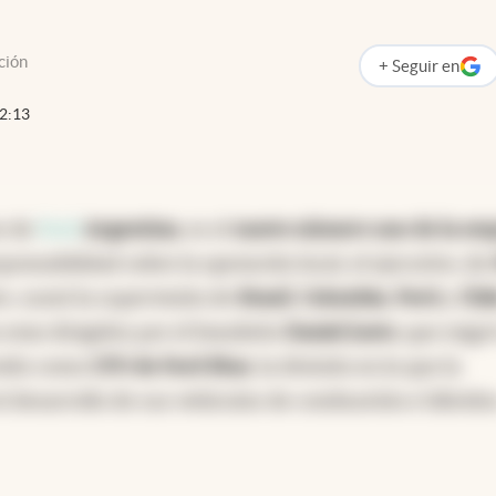
ción
+
Seguir
en
abre en nueva p
2:13
e de
Ford
Argentina
, es el
nuevo número uno de la em
sponsabilidad sobre la operación local, el ejecutivo, de
e, sumó la supervisión de
Brasil
,
Colombia
,
Perú
y
Chi
eran dirigidos por el brasileño
Daniel Justo
, que migr
vido como
CFO de Ford Blue
, la división en la que la
 desarrollo de sus vehículos de combustión e híbrido