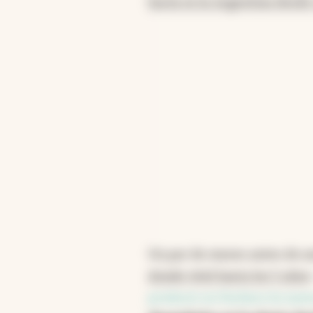
hacía en la Argentina desde
Un par de meses antes de anu
donde vivió hasta los 5 años
producir en Pacheco la nuev