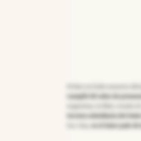
Si bien no hubo anuncio ofici
cumplió 110 años de presenci
Argentina, la filial, cread
tercera subsidiaria del óval
Sur. Hoy,
es el único país de