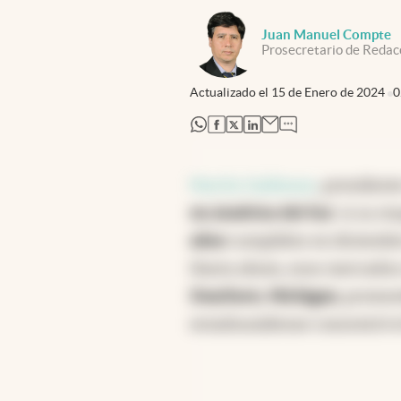
Juan Manuel Compte
Prosecretario de Redac
Actualizado el
15 de Enero de 2024
0
abre en nueva pestaña
abre en nueva pestaña
abre en nueva pestaña
abre en nueva pestaña
Martín Galdeano
, president
en América del Sur
. A su re
años
cumplidos en diciembr
Hasta ahora, esos mercados 
Dearborn
,
Michigan
, promo
estadounidense concentró el