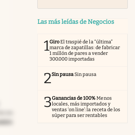
Las más leídas de Negocios
1
Giro
El traspié de la “última”
marca de zapatillas: de fabricar
1 millón de pares a vender
300.000 importadas
2
Sin pausa
Sin pausa
3
Ganancias de 100%
Menos
locales, más importados y
ventas ‘on line’: la receta de los
ez en
súper para ser rentables
entro