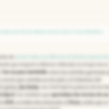
producción de los últimos nueve años e incertidumbre
isión de
cerrar todas sus fábricas en Brasil a inicios de
desde que empezó a fabricar vehículos en el que era su
.
Fue un paso inevitable
,
entre las estériles gestiones 
s con los que contaba en ese país y el volantazo del
O global,
Jim Farley
. Así, Ford bajó la palanca de las lí
EcoSport
, los modelos que
aportaban dos tercios de su
de
2019
, ya había discontinuado al
Focus
, sedán que se