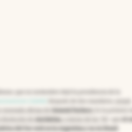
deano, que en noviembre dejó la presidencia de la
Automotores (Adefa)
después de dos mandatos,
estará
 renovada oficina de
General Pacheco
.
Es la primera v
 disolución de
Autolatina
, a inicios de los '90
- que
el c
rica del Sur está en la Argentina y no en Brasil
.