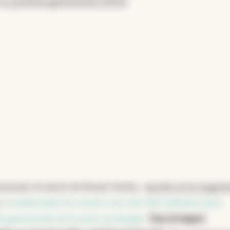
 su primera generación (2001)
.
nciar el cierre de Brasil, Farley -
nacido en la Argent
-
le había dado luz verde a los u$s 580 millones para
a generación de la pick-up Ranger
.
Fue el mayor