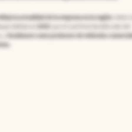
leja la actualidad de la empresa en la región.
Sobre t
o
que definió en
2020
, por el cual Ford decidió salir del
, y
focalizarse como productor de vehículos comercia
ivos.