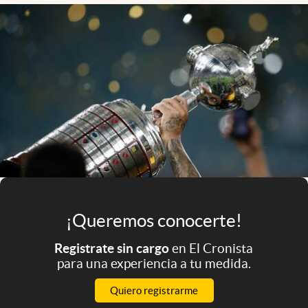
Infotechnology
Clase
Clima
Mundial 2026
Eventos Corporativos
El Cronista Studio
Mediakit
abre en nueva pestaña
Argentina
¡Queremos conocerte!
Registrate sin cargo
en El Cronista
para una experiencia a tu medida.
Quiero registrarme