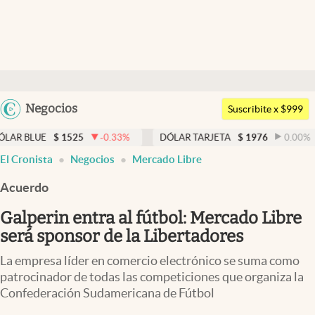
Últimas noticias
Dólar
Argentina
Negocios
Members
Suscribite x $999
España
Economía y Política
$
1525
-0.33
%
DÓLAR TARJETA
$
1976
0.00
%
DÓLAR
México
El Cronista
Negocios
Mercado Libre
Finanzas y Mercados
USA
Acuerdo
Mercados Online
Colombia
Uruguay
Galperin entra al fútbol: Mercado Libre
Negocios
será sponsor de la Libertadores
Columnistas
La empresa líder en comercio electrónico se suma como
Otras secciones
patrocinador de todas las competiciones que organiza la
Confederación Sudamericana de Fútbol
Apertura