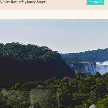
Verity Ratcliffe
y
Jamie Smyth
Members