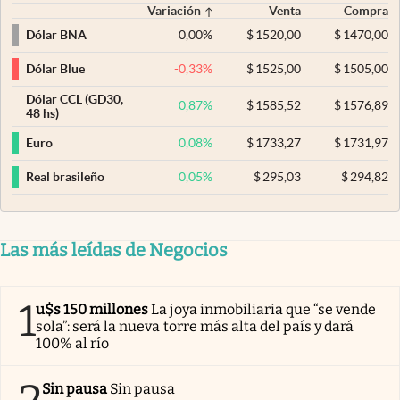
Variación
Venta
Compra
0,00
%
$
1520,00
$
1470,00
Dólar BNA
-0,33
%
$
1525,00
$
1505,00
Dólar Blue
Dólar CCL (GD30,
0,87
%
$
1585,52
$
1576,89
48 hs)
0,08
%
$
1733,27
$
1731,97
Euro
0,05
%
$
295,03
$
294,82
Real brasileño
Las más leídas de Negocios
1
u$s 150 millones
La joya inmobiliaria que “se vende
sola”: será la nueva torre más alta del país y dará
100% al río
Sin pausa
Sin pausa