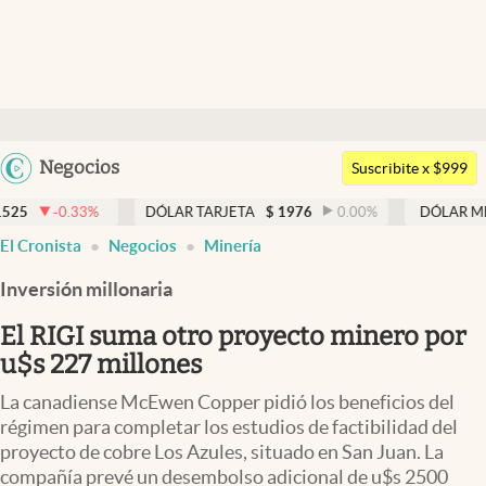
Últimas noticias
Dólar
Argentina
Negocios
Members
Suscribite x $999
España
Economía y Política
DÓLAR TARJETA
$
1976
0.00
%
DÓLAR MEP
$
1526,03
México
El Cronista
Negocios
Minería
Finanzas y Mercados
USA
Inversión millonaria
Mercados Online
Colombia
Uruguay
El RIGI suma otro proyecto minero por
Negocios
u$s 227 millones
Columnistas
La canadiense McEwen Copper pidió los beneficios del
Otras secciones
régimen para completar los estudios de factibilidad del
proyecto de cobre Los Azules, situado en San Juan. La
Apertura
compañía prevé un desembolso adicional de u$s 2500