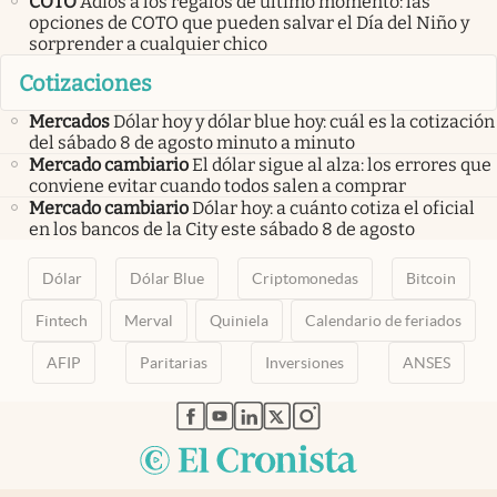
COTO
Adiós a los regalos de último momento: las
opciones de COTO que pueden salvar el Día del Niño y
sorprender a cualquier chico
Cotizaciones
Mercados
Dólar hoy y dólar blue hoy: cuál es la cotización
del sábado 8 de agosto minuto a minuto
Mercado cambiario
El dólar sigue al alza: los errores que
conviene evitar cuando todos salen a comprar
Mercado cambiario
Dólar hoy: a cuánto cotiza el oficial
en los bancos de la City este sábado 8 de agosto
Dólar
Dólar Blue
Criptomonedas
Bitcoin
Fintech
Merval
Quiniela
Calendario de feriados
AFIP
Paritarias
Inversiones
ANSES
abre en nueva pestaña
abre en nueva pestaña
abre en nueva pestaña
abre en nueva pestaña
abre en nueva pestaña