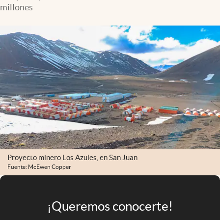
Infotechnology
millones
Clase
Clima
Mundial 2026
Eventos Corporativos
El Cronista Studio
Mediakit
abre en nueva pestaña
Argentina
Proyecto minero Los Azules, en San Juan
Fuente: McEwen Copper
¡Queremos conocerte!