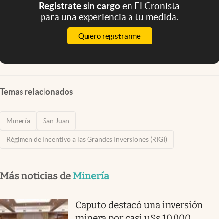
Registrate sin cargo
en El Cronista
para una experiencia a tu medida.
Quiero registrarme
Temas relacionados
Minería
San Juan
Régimen de Incentivo a las Grandes Inversiones (RIGI)
Más noticias de
Minería
Caputo destacó una inversión
minera por casi u$s 10.000