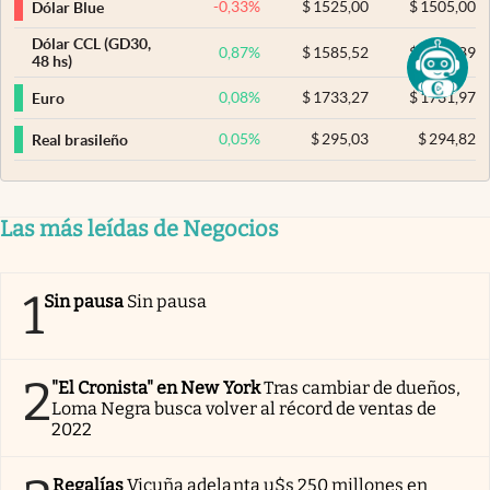
-0,33
%
$
1525,00
$
1505,00
Dólar Blue
Dólar CCL (GD30,
0,87
%
$
1585,52
$
1576,89
48 hs)
0,08
%
$
1733,27
$
1731,97
Euro
0,05
%
$
295,03
$
294,82
Real brasileño
Las más leídas de Negocios
1
Sin pausa
Sin pausa
2
"El Cronista" en New York
Tras cambiar de dueños,
Loma Negra busca volver al récord de ventas de
2022
Regalías
Vicuña adelanta u$s 250 millones en