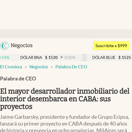
Últimas noticias
Dólar
Argentina
Negocios
Members
Suscribite x $999
España
Economía y Política
DÓLAR BNA
$
1520
0.00
%
DÓLAR BLUE
$
1525
-0.33
México
El Cronista
Negocios
Palabra De CEO
Finanzas y Mercados
USA
Palabra de CEO
Mercados Online
Colombia
Uruguay
El mayor desarrollador inmobiliario del
Negocios
interior desembarca en CABA: sus
Columnistas
proyectos
Otras secciones
Jaime Garbarsky, presidente y fundador de Grupo Ecipsa,
lanzará su primer proyecto en CABA después de 40 años
Apertura
de historia y presencia en ocho provincias. MilAires será