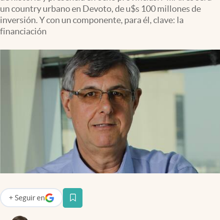
Infotechnology
un country urbano en Devoto, de u$s 100 millones de
inversión. Y con un componente, para él, clave: la
Clase
financiación
Clima
Mundial 2026
Eventos Corporativos
El Cronista Studio
Mediakit
abre en nueva pestaña
Argentina
+
Seguir
en
abre en nueva pestaña