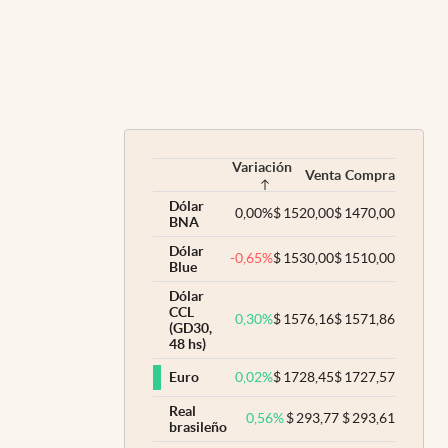
Variación
Venta
Compra
Dólar
0,00
%
$
1520,00
$
1470,00
BNA
Dólar
-0,65
%
$
1530,00
$
1510,00
Blue
Dólar
CCL
0,30
%
$
1576,16
$
1571,86
(GD30,
48 hs)
0,02
%
$
1728,45
$
1727,57
Euro
Real
0,56
%
$
293,77
$
293,61
brasileño