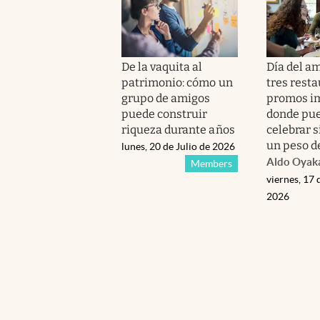
De la vaquita al
Día del am
patrimonio: cómo un
tres rest
grupo de amigos
promos i
puede construir
donde pu
riqueza durante años
celebrar s
un peso d
lunes, 20 de Julio de 2026
Aldo Oyak
Members
viernes, 17 
2026