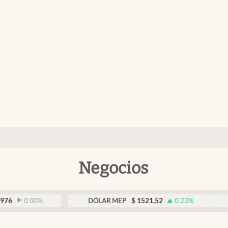
Negocios
00
%
DÓLAR MEP
$
1521,52
0.23
%
DÓLAR