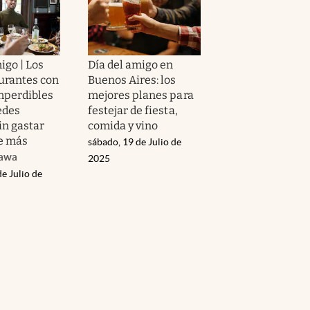
igo | Los
Día del amigo en
aurantes con
Buenos Aires: los
mperdibles
mejores planes para
edes
festejar de fiesta,
in gastar
comida y vino
e más
sábado, 19 de Julio de
awa
2025
de Julio de