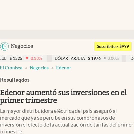
Últimas noticias
Dólar
Argentina
Negocios
Members
Suscribite x $999
España
Economía y Política
25
-0.33
%
DÓLAR TARJETA
$
1976
0.00
%
DÓLAR MEP
México
El Cronista
Negocios
Edenor
Finanzas y Mercados
USA
Resultaqdos
Mercados Online
Colombia
Uruguay
Edenor aumentó sus inversiones en el
Negocios
primer trimestre
Columnistas
La mayor distribuidora eléctrica del país aseguró al
Otras secciones
mercado que ya se percibe en sus compromisos de
inversión el efecto de la actualización de tarifas del primer
Apertura
trimestre