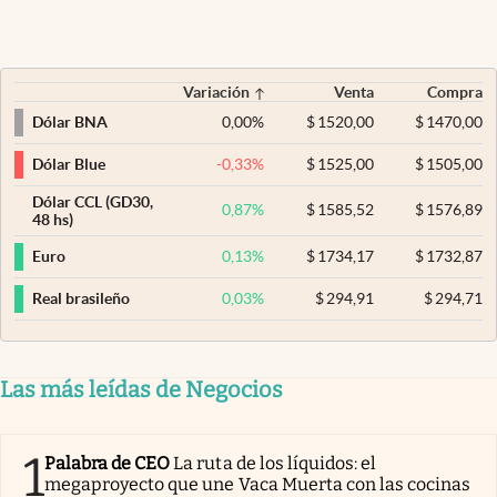
Variación
Venta
Compra
0,00
%
$
1520,00
$
1470,00
Dólar BNA
-0,33
%
$
1525,00
$
1505,00
Dólar Blue
Dólar CCL (GD30,
0,87
%
$
1585,52
$
1576,89
48 hs)
0,13
%
$
1734,17
$
1732,87
Euro
0,03
%
$
294,91
$
294,71
Real brasileño
Las más leídas de Negocios
1
Palabra de CEO
La ruta de los líquidos: el
megaproyecto que une Vaca Muerta con las cocinas