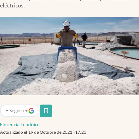
Infotechnology
eléctricos.
Clase
Clima
Mundial 2026
Eventos Corporativos
El Cronista Studio
Mediakit
abre en nueva pestaña
Argentina
+
Seguir
en
abre en nueva pestaña
Florencia Lendoiro
Actualizado el
19 de Octubre de 2021
17:23