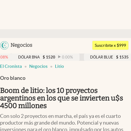
Últimas noticias
Dólar
Argentina
Negocios
Members
Suscribite x $999
España
Economía y Política
DÓLAR BNA
$
1520
0.00
%
DÓLAR BLUE
$
1535
0.66
México
El Cronista
Negocios
Litio
Finanzas y Mercados
USA
Oro blanco
Mercados Online
Colombia
Uruguay
Boom de litio: los 10 proyectos
Negocios
argentinos en los que se invierten u$s
Columnistas
4500 millones
Otras secciones
Con solo 2 proyectos en marcha, el país ya es el cuarto
productor más grande del mundo. Potencial y nuevas
Apertura
inversiones para el oro blanco, impulsado por los autos