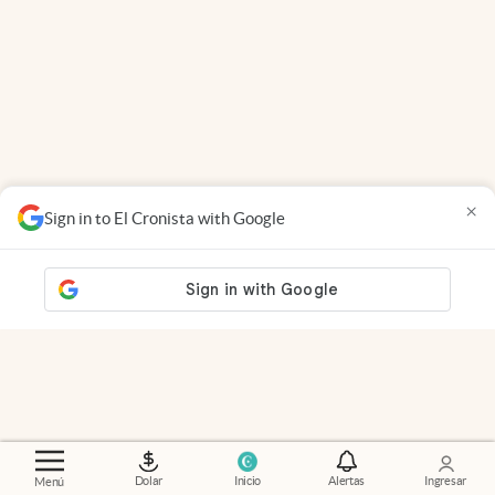
×
Sign in to El Cronista with Google
Radiografía
.
El mapa de la deuda: provincia por
Dolar
Inicio
Alertas
Ingresar
Menú