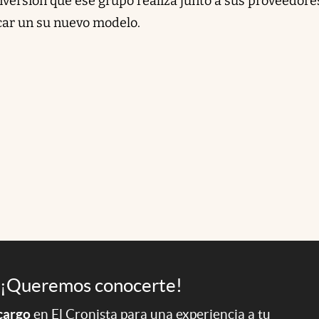
inversión que ese grupo realiza junto a sus proveedore
car un su nuevo modelo.
¡Queremos conocerte!
 cargo
en El Cronista para una experiencia a tu