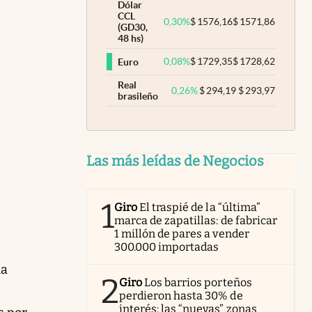
Dólar
CCL
0,30
%
$
1576,16
$
1571,86
(GD30,
48 hs)
0,08
%
$
1729,35
$
1728,62
Euro
Real
0,26
%
$
294,19
$
293,97
brasileño
Las más leídas de Negocios
1
Giro
El traspié de la “última”
marca de zapatillas: de fabricar
1 millón de pares a vender
300.000 importadas
la
2
Giro
Los barrios porteños
perdieron hasta 30% de
interés: las “nuevas” zonas