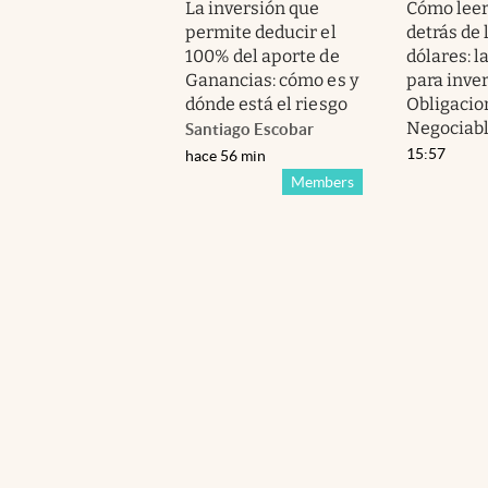
La inversión que
Cómo leer
permite deducir el
detrás de 
100% del aporte de
dólares: l
Ganancias: cómo es y
para inver
dónde está el riesgo
Obligacio
Negociab
Santiago Escobar
15:57
hace 56 min
Members