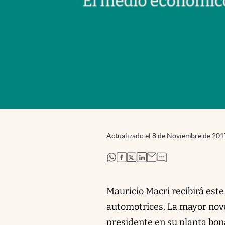
Actualizado el
8 de Noviembre de 201
abre en nueva pestaña
abre en nueva pestaña
abre en nueva pestaña
abre en nueva pestaña
Mauricio Macri recibirá est
automotrices. La mayor nove
presidente en su planta bo