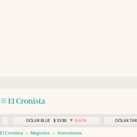
Últimas noticias
Dólar
Members
Economía y Política
Finanzas y Mercados
Mercados Online
Negocios
Columnistas
Otras secciones
DÓLAR BLUE
$
1530
-0.65
%
DÓLAR TARJETA
$
Apertura
El Cronista
Negocios
Inversiones