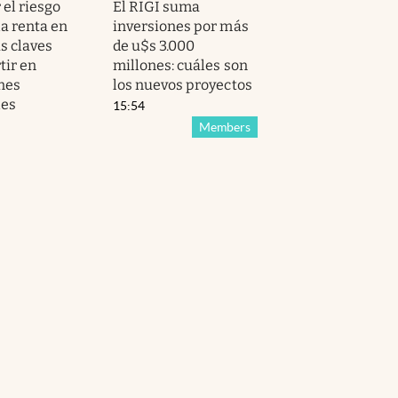
 el riesgo
El RIGI suma
la renta en
inversiones por más
as claves
de u$s 3.000
tir en
millones: cuáles son
nes
los nuevos proyectos
les
15:54
Members