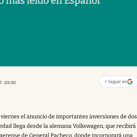
+
Seguir
en
7
03:00
abre en nueva p
e viernes el anuncio de importantes inversiones de dos
dad llega desde la alemana Volkswagen, que recibirá 
naerense de General Pacheco, donde incorporará una