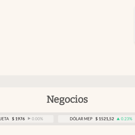
Negocios
1976
0.00
%
DÓLAR MEP
$
1521,52
0.23
%