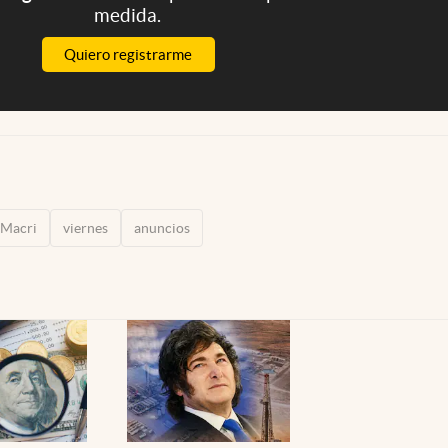
medida.
Quiero registrarme
 Macri
viernes
anuncios