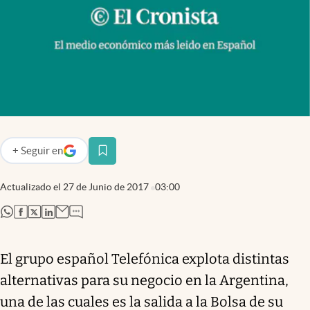
Infotechnology
Clase
Clima
Mundial 2026
Eventos Corporativos
El Cronista Studio
+
Seguir
en
abre en nueva pestaña
Mediakit
Actualizado el
27 de Junio de 2017
03:00
abre en nueva pestaña
Argentina
abre en nueva pestaña
abre en nueva pestaña
abre en nueva pestaña
abre en nueva pestaña
El grupo español Telefónica explota distintas
alternativas para su negocio en la Argentina,
una de las cuales es la salida a la Bolsa de su