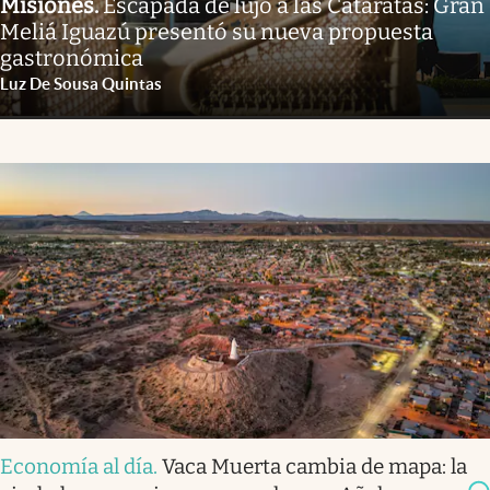
Misiones
.
Escapada de lujo a las Cataratas: Gran
Meliá Iguazú presentó su nueva propuesta
gastronómica
Luz De Sousa Quintas
Economía al día
.
Vaca Muerta cambia de mapa: la