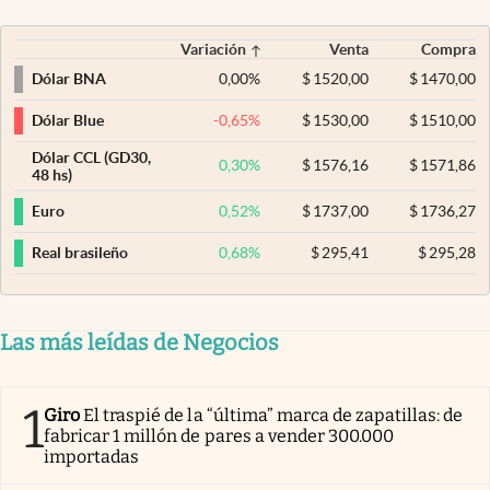
Variación
Venta
Compra
0,00
%
$
1520,00
$
1470,00
Dólar BNA
-0,65
%
$
1530,00
$
1510,00
Dólar Blue
Dólar CCL (GD30,
0,30
%
$
1576,16
$
1571,86
48 hs)
0,52
%
$
1737,00
$
1736,27
Euro
0,68
%
$
295,41
$
295,28
Real brasileño
Las más leídas de Negocios
1
Giro
El traspié de la “última” marca de zapatillas: de
fabricar 1 millón de pares a vender 300.000
importadas