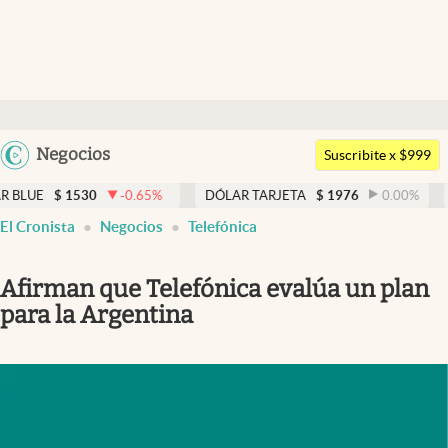
Últimas noticias
Dólar
Argentina
Negocios
Members
Suscribite x $999
España
Economía y Política
-0.65
%
DÓLAR TARJETA
$
1976
0.00
%
DÓLAR MEP
$
México
El Cronista
Negocios
Telefónica
Finanzas y Mercados
USA
Mercados Online
Colombia
Afirman que Telefónica evalúa un plan
Uruguay
Negocios
para la Argentina
Columnistas
Otras secciones
Apertura