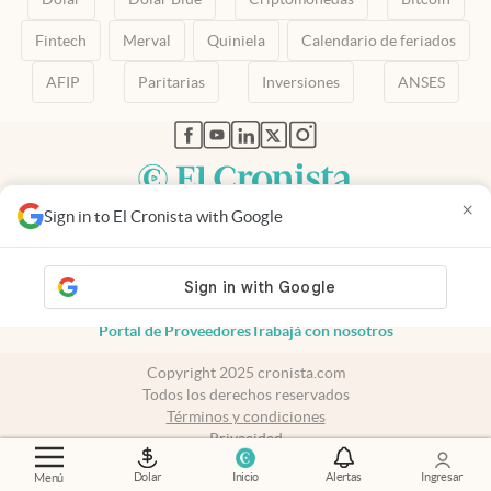
Fintech
Merval
Quiniela
Calendario de feriados
AFIP
Paritarias
Inversiones
ANSES
abre en nueva pestaña
abre en nueva pestaña
abre en nueva pestaña
abre en nueva pestaña
abre en nueva pestaña
×
Sign in to El Cronista with Google
Contacto
Canales de WhatsApp
Suscribite
Quiénes Somos
Portal de Proveedores
Trabajá con nosotros
Copyright 2025 cronista.com
Todos los derechos reservados
Términos y condiciones
Privacidad
Consentimiento
Dolar
Inicio
Alertas
Ingresar
Menú
Tel:
+54 11 7078-3270