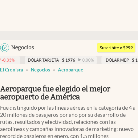
Últimas noticias
Dólar
Argentina
Negocios
Members
Suscribite x $999
España
Economía y Política
DÓLAR TARJETA
$
1976
0.00
%
DÓLAR MEP
$
1526,03
0
México
El Cronista
Negocios
Aeroparque
Finanzas y Mercados
USA
Mercados Online
Colombia
Aeroparque fue elegido el mejor
Uruguay
Negocios
aeropuerto de América
Columnistas
Fue distinguido por las líneas aéreas en la categoría de 4 a
20 millones de pasajeros por año por su desarrollo de
Otras secciones
rutas, resultados y efectividad, relaciones con las
aerolíneas y campañas innovadoras de marketing; nuevo
Apertura
record de pasajeros en enero, con 1,5 millones