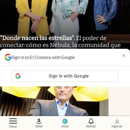
"Donde nacen las estrellas"
.
El poder de
conectar: cómo es Nébula, la comunidad que
apuesta por el nuevo liderazgo femenino
×
Sign in to El Cronista with Google
Dolar
Inicio
Alertas
Ingresar
Menú