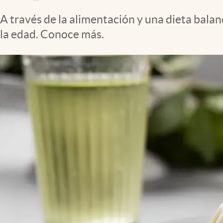
Clima
A través de la alimentación y una dieta bal
Espiritualidad
la edad. Conoce más.
Mediakit
abre en nueva pestaña