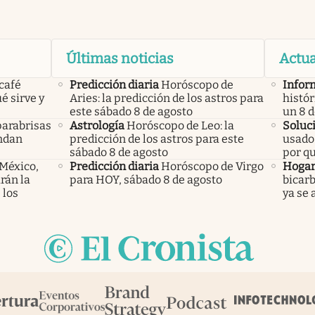
Últimas noticias
Actua
 café
Predicción diaria
Horóscopo de
Infor
é sirve y
Aries: la predicción de los astros para
histór
este sábado 8 de agosto
un 8 
parabrisas
Astrología
Horóscopo de Leo: la
Soluc
endan
predicción de los astros para este
usado 
sábado 8 de agosto
por q
 México,
Predicción diaria
Horóscopo de Virgo
Hoga
rán la
para HOY, sábado 8 de agosto
bicarb
 los
ya se 