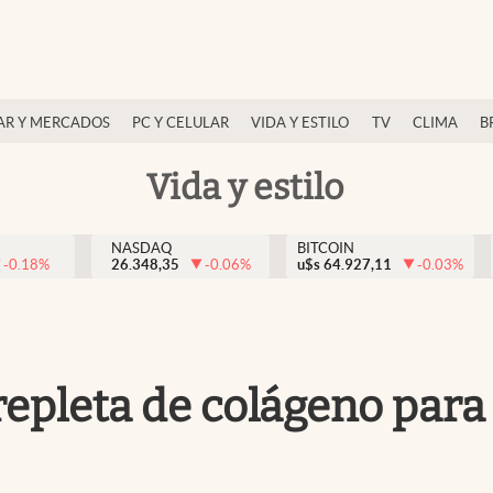
AR Y MERCADOS
PC Y CELULAR
VIDA Y ESTILO
TV
CLIMA
B
Vida y estilo
NASDAQ
BITCOIN
-0.18
%
26.348,35
-0.06
%
u$s
64.927,11
-0.03
%
 repleta de colágeno para