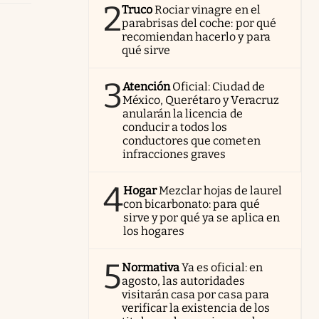
2
Truco
Rociar vinagre en el
parabrisas del coche: por qué
recomiendan hacerlo y para
qué sirve
3
Atención
Oficial: Ciudad de
México, Querétaro y Veracruz
anularán la licencia de
conducir a todos los
conductores que cometen
infracciones graves
4
Hogar
Mezclar hojas de laurel
con bicarbonato: para qué
sirve y por qué ya se aplica en
los hogares
5
Normativa
Ya es oficial: en
agosto, las autoridades
visitarán casa por casa para
verificar la existencia de los