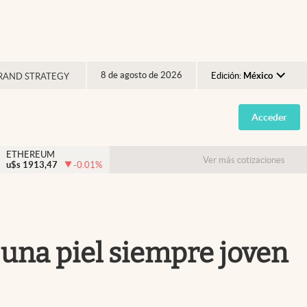
8 de agosto de 2026
Edición:
México
RAND STRATEGY
Argentina
Acceder
España
México
ETHEREUM
Ver más cotizaciones
u$s
1913,47
-0.01
%
USA
Colombia
Uruguay
 una piel siempre joven