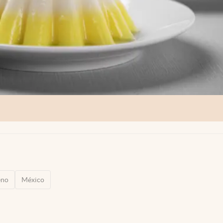
eno
México