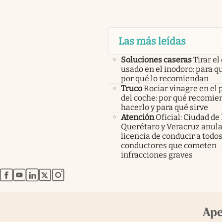
Las más leídas
Soluciones caseras
Tirar el
usado en el inodoro: para qu
por qué lo recomiendan
Truco
Rociar vinagre en el 
del coche: por qué recomi
hacerlo y para qué sirve
Atención
Oficial: Ciudad de
Querétaro y Veracruz anula
licencia de conducir a todos
conductores que cometen
infracciones graves
abre en nueva pestaña
abre en nueva pestaña
abre en nueva pestaña
abre en nueva pestaña
abre en nueva pestaña