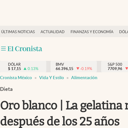
Últimas Noticias
ÚLTIMAS NOTICIAS
ACTUALIDAD
FINANZAS Y ECONOMÍA
DÓL
Actualidad
Finanzas y economía
Dólar y mercados
DÓLAR
BMV
S&P 500
Internacionales
$
17,15
0.13
%
66.396,15
-0.19
%
7709,96
Opinión
Cronista México
Vida Y Estilo
Alimentación
Brand Strategy
Dieta
Pc y celular
Oro blanco | La gelatina
Vida y estilo
después de los 25 años
Tv