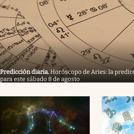
Predicción diaria
.
Horóscopo de Aries: la predicc
para este sábado 8 de agosto