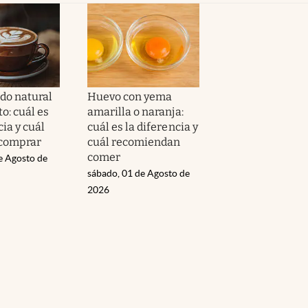
ado natural
Huevo con yema
to: cuál es
amarilla o naranja:
cia y cuál
cuál es la diferencia y
 comprar
cuál recomiendan
comer
e Agosto de
sábado, 01 de Agosto de
2026