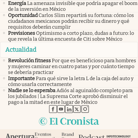
Energía
La amenaza invisible que podría apagar el boom
de la inversión en México
Oportunidad
Carlos Slim repartirá su fortuna: cómo los
ciudadanos mexicanos podrán recibir su dinero y qué
requisitos deberán cumplir
Previsiones
Optimismo a corto plazo, dudas a futuro: lo
que revela la última encuesta de Citi sobre México
Actualidad
Revolución fitness
Por que es beneficioso para hombres
y mujeres caminar en cuatro patas y por cuánto tiempo
se debería practicar
Importante
Para qué sirve la letra L de la caja del auto y
cómo usarla correctamente
Nadie se lo esperaba
Adiós al aguinaldo completo para
los jubilados | La Suprema Corte aprobó disminuir el
pago a la mitad en este lugar de México
abre en nueva pestaña
abre en nueva pestaña
abre en nueva pestaña
abre en nueva pestaña
abre en nueva pestaña