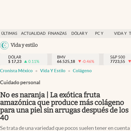
Últimas Noticias
ÚLTIMAS
ACTUALIDAD
FINANZAS
DÓLAR Y
PC Y
VIDA Y
Actualidad
NOTICIAS
Y
MERCADOS
CELULAR
ESTILO
Argentina
Vida y estilo
Finanzas y economía
ECONOMÍA
España
Dólar y mercados
DÓLAR
BMV
S&P 500
$
17,23
0.11
%
66.525,18
-0.46
%
México
7723,55
Internacionales
Cronista México
Vida Y Estilo
Colágeno
USA
Opinión
Colombia
Cuidado personal
Uruguay
Brand Strategy
No es naranja | La exótica fruta
Pc y celular
amazónica que produce más colágeno
para una piel sin arrugas después de los
Vida y estilo
40
Tv
Se trata de una variedad que pocos suelen tener en cuenta