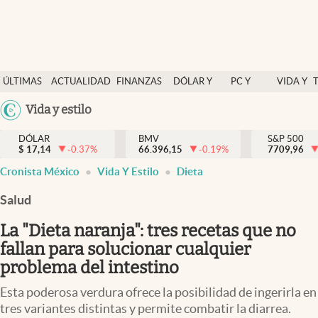
Últimas Noticias
ÚLTIMAS
ACTUALIDAD
FINANZAS
DÓLAR Y
PC Y
VIDA Y
Actualidad
NOTICIAS
Y
MERCADOS
CELULAR
ESTILO
Argentina
Vida y estilo
Finanzas y economía
ECONOMÍA
España
Dólar y mercados
DÓLAR
BMV
S&P 500
$
17,14
-0.37
%
66.396,15
-0.19
%
México
7709,96
Internacionales
Cronista México
Vida Y Estilo
Dieta
USA
Opinión
Colombia
Salud
Uruguay
Brand Strategy
La "Dieta naranja": tres recetas que no
Pc y celular
fallan para solucionar cualquier
problema del intestino
Vida y estilo
Esta poderosa verdura ofrece la posibilidad de ingerirla en
Tv
tres variantes distintas y permite combatir la diarrea.