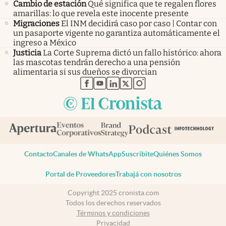
Cambio de estación
Qué significa que te regalen flores
amarillas: lo que revela este inocente presente
Migraciones
El INM decidirá caso por caso | Contar con
un pasaporte vigente no garantiza automáticamente el
ingreso a México
Justicia
La Corte Suprema dictó un fallo histórico: ahora
las mascotas tendrán derecho a una pensión
alimentaria si sus dueños se divorcian
abre en nueva pestaña
abre en nueva pestaña
abre en nueva pestaña
abre en nueva pestaña
abre en nueva pestaña
Contacto
Canales de WhatsApp
Suscribite
Quiénes Somos
Portal de Proveedores
Trabajá con nosotros
Copyright 2025 cronista.com
Todos los derechos reservados
Términos y condiciones
Privacidad