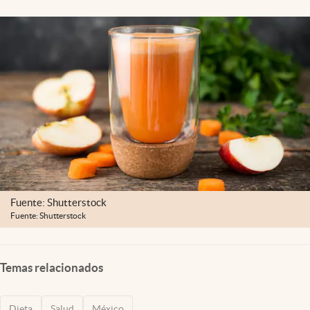
Clima
Espiritualidad
Mediakit
abre en nueva pestaña
México
Fuente: Shutterstock
Fuente: Shutterstock
Temas relacionados
Dieta
Salud
México