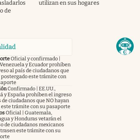
asladarlos
utilizan en sus hogares
go de
lidad
orte
Oficial y confirmado |
 Venezuela y Ecuador prohíben
reso al país de ciudadanos que
 postergado este trámite con
saporte
ión
Confirmado | EE.UU.,
á y España prohíben el ingreso
ís de ciudadanos que NO hayan
este trámite con su pasaporte
os
Oficial | Guatemala,
agua y Honduras vetarán el
so de ciudadanos mexicanos
trasen este trámite con su
orte