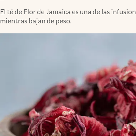
Clima
El té de Flor de Jamaica es una de las infusi
Espiritualidad
mientras bajan de peso.
Mediakit
abre en nueva pestaña