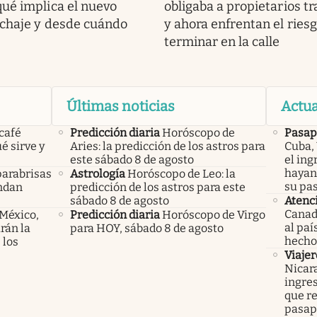
ué implica el nuevo
obligaba a propietarios tr
ichaje y desde cuándo
y ahora enfrentan el ries
terminar en la calle
Últimas noticias
Actua
 café
Predicción diaria
Horóscopo de
Pasap
é sirve y
Aries: la predicción de los astros para
Cuba,
este sábado 8 de agosto
el ing
hayan
parabrisas
Astrología
Horóscopo de Leo: la
su pa
endan
predicción de los astros para este
sábado 8 de agosto
Atenc
Canad
 México,
Predicción diaria
Horóscopo de Virgo
al pa
rán la
para HOY, sábado 8 de agosto
hecho 
 los
Viajer
Nicar
ingre
que re
pasap