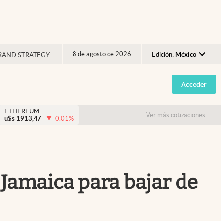
8 de agosto de 2026
Edición:
México
RAND STRATEGY
Argentina
Acceder
España
México
ETHEREUM
Ver más cotizaciones
u$s
1913,47
-0.01
%
USA
Colombia
Uruguay
e Jamaica para bajar de