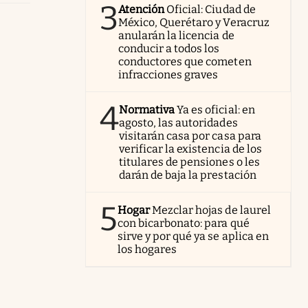
3
Atención
Oficial: Ciudad de
México, Querétaro y Veracruz
anularán la licencia de
conducir a todos los
conductores que cometen
infracciones graves
4
Normativa
Ya es oficial: en
agosto, las autoridades
visitarán casa por casa para
verificar la existencia de los
titulares de pensiones o les
darán de baja la prestación
5
Hogar
Mezclar hojas de laurel
con bicarbonato: para qué
sirve y por qué ya se aplica en
los hogares