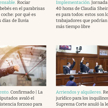
ensable
.
Rociar
Implementación
.
Jornada 
ebés en el parabrisas
40 horas de Claudia She
 coche: por qué es
es para todos: estos son l
s días de lluvia
trabajadores que podrían
más tiempo libre
ento
.
Confirmado | La
Arriendos y alquileres
.
Re
putados avaló el
jurídico para los inquilinos
sistencia forzoso para
Suprema Corte anuló la l