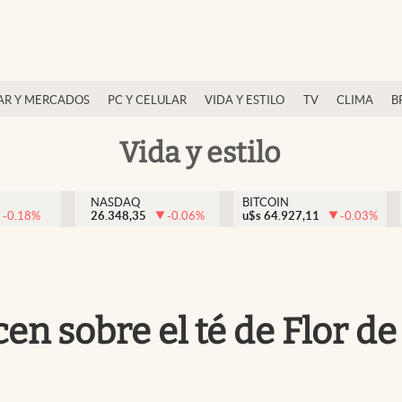
AR Y MERCADOS
PC Y CELULAR
VIDA Y ESTILO
TV
CLIMA
B
Vida y estilo
NASDAQ
BITCOIN
-0.18
%
26.348,35
-0.06
%
u$s
64.927,11
-0.03
%
cen sobre el té de Flor d