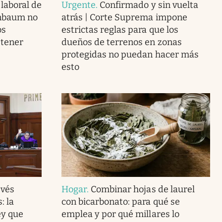
laboral de
Urgente
.
Confirmado y sin vuelta
inbaum no
atrás | Corte Suprema impone
os
estrictas reglas para que los
 tener
dueños de terrenos en zonas
protegidas no puedan hacer más
esto
vés
Hogar
.
Combinar hojas de laurel
: la
con bicarbonato: para qué se
ey que
emplea y por qué millares lo