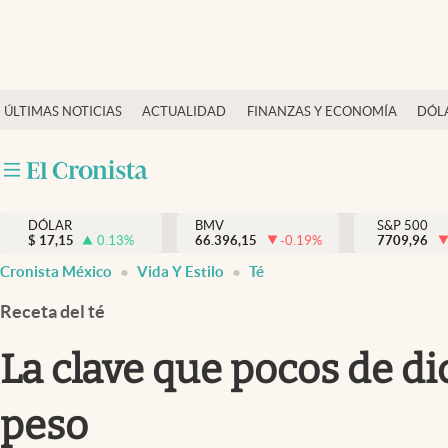
Últimas Noticias
ÚLTIMAS NOTICIAS
ACTUALIDAD
FINANZAS Y ECONOMÍA
DÓL
Actualidad
Finanzas y economía
Dólar y mercados
DÓLAR
BMV
S&P 500
Internacionales
$
17,15
0.13
%
66.396,15
-0.19
%
7709,96
Opinión
Cronista México
Vida Y Estilo
Té
Brand Strategy
Receta del té
Pc y celular
La clave que pocos de di
Vida y estilo
peso
Tv