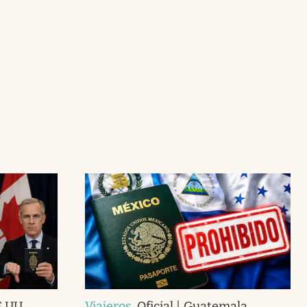
.UU.,
Viajeros
.
Oficial | Guatemala,