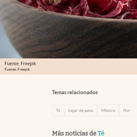
Fuente: Freepik
Fuente: Freepik
Temas relacionados
Té
bajar de peso
México
flor
Más noticias de
Té