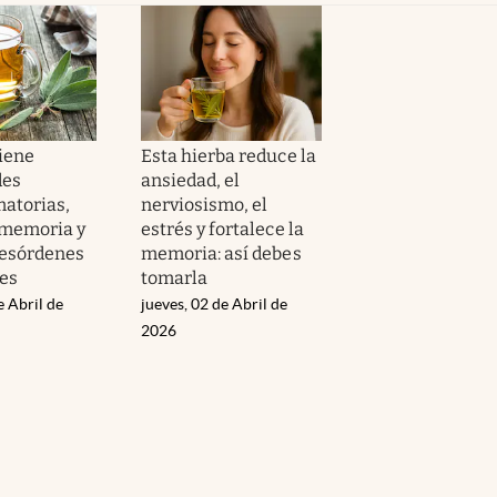
tiene
Esta hierba reduce la
des
ansiedad, el
matorias,
nerviosismo, el
 memoria y
estrés y fortalece la
 desórdenes
memoria: así debes
es
tomarla
e Abril de
jueves, 02 de Abril de
2026