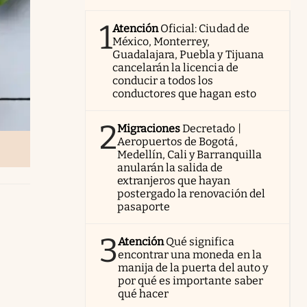
1
Atención
Oficial: Ciudad de
México, Monterrey,
Guadalajara, Puebla y Tijuana
cancelarán la licencia de
conducir a todos los
conductores que hagan esto
2
Migraciones
Decretado |
Aeropuertos de Bogotá,
Medellín, Cali y Barranquilla
anularán la salida de
extranjeros que hayan
postergado la renovación del
pasaporte
3
Atención
Qué significa
encontrar una moneda en la
manija de la puerta del auto y
por qué es importante saber
qué hacer