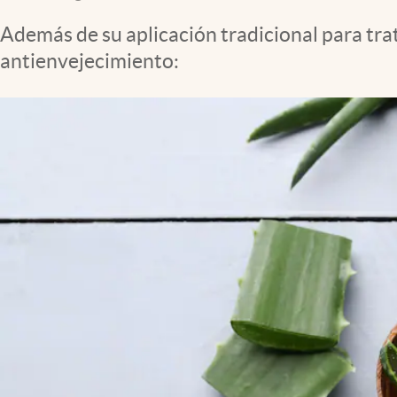
Clima
Además de su aplicación tradicional para trat
Espiritualidad
antienvejecimiento:
Mediakit
abre en nueva pestaña