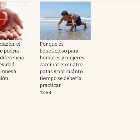
orazón: el
Por que es
e podría
beneficioso para
 diferencia
hombres y mujeres
evidad,
caminar en cuatro
a nueva
patas y por cuánto
ción
tiempo se debería
practicar
13:58