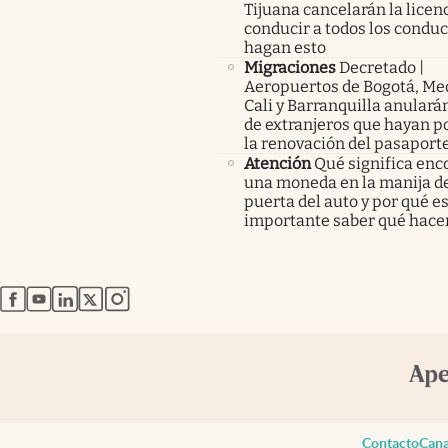
Tijuana cancelarán la licen
conducir a todos los condu
hagan esto
Migraciones
Decretado |
Aeropuertos de Bogotá, Med
Cali y Barranquilla anularán
de extranjeros que hayan p
la renovación del pasaport
Atención
Qué significa enc
una moneda en la manija de
puerta del auto y por qué e
importante saber qué hace
abre en nueva pestaña
abre en nueva pestaña
abre en nueva pestaña
abre en nueva pestaña
abre en nueva pestaña
Contacto
Cana