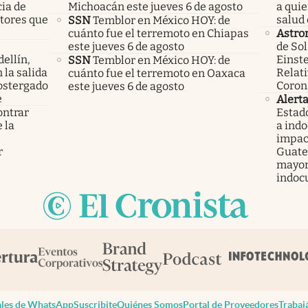
cia de
Michoacán este jueves 6 de agosto
a qui
ctores que
salud 
SSN
Temblor en México HOY: de
cuánto fue el terremoto en Chiapas
Astro
este jueves 6 de agosto
de Sol
ellín,
Einste
SSN
Temblor en México HOY: de
 la salida
Relati
cuánto fue el terremoto en Oaxaca
ostergado
Coron
este jueves 6 de agosto
e
Alert
ontrar
Estad
 la
a ind
s
impac
r
Guatem
mayor
indoc
les de WhatsApp
Suscribite
Quiénes Somos
Portal de Proveedores
Trabaj