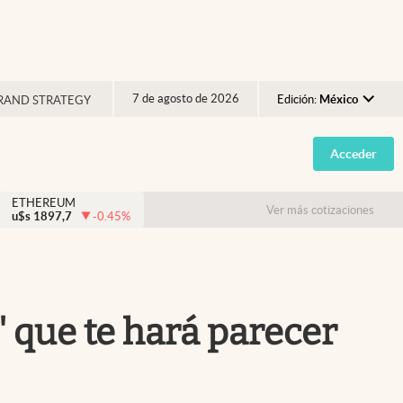
7 de agosto de 2026
Edición:
México
RAND STRATEGY
Argentina
Acceder
España
México
ETHEREUM
Ver más cotizaciones
u$s
1897,7
-0.45
%
USA
Colombia
Uruguay
" que te hará parecer