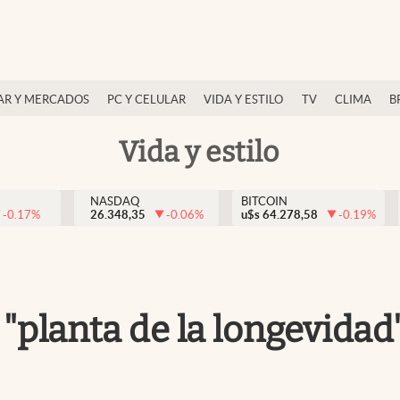
AR Y MERCADOS
PC Y CELULAR
VIDA Y ESTILO
TV
CLIMA
B
Vida y estilo
NASDAQ
BITCOIN
-0.17
%
26.348,35
-0.06
%
u$s
64.278,58
-0.19
%
 "planta de la longevidad