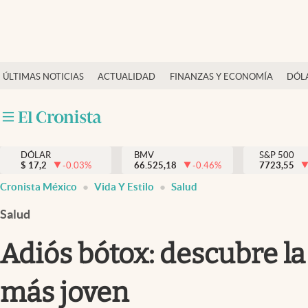
Últimas Noticias
ÚLTIMAS NOTICIAS
ACTUALIDAD
FINANZAS Y ECONOMÍA
DÓL
Actualidad
Finanzas y economía
Dólar y mercados
DÓLAR
BMV
S&P 500
Internacionales
$
17,2
-0.03
%
66.525,18
-0.46
%
7723,55
Opinión
Cronista México
Vida Y Estilo
Salud
Brand Strategy
Salud
Pc y celular
Adiós bótox: descubre la
Vida y estilo
más joven
Tv