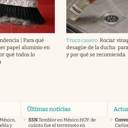
endencia | Para qué
Truco casero
.
Rociar vina
er papel aluminio en
desagüe de la ducha: para
or qué todos lo
y por qué se recomienda
n
Últimas noticias
Actua
 México,
SSN
Temblor en México HOY: de
Convo
ebla y
cuánto fue el terremoto en
Carlos