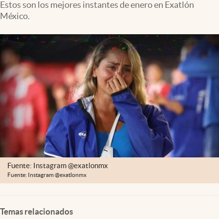
Estos son los mejores instantes de enero en Exatlón
Clima
México.
Espiritualidad
Mediakit
abre en nueva pestaña
México
Fuente: Instagram @exatlonmx
Fuente: Instagram @exatlonmx
Temas relacionados