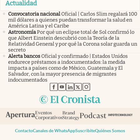
Actualidad
Convocatoria nacional
Oficial | Carlos Slim regalará 100
mil dólares a quienes puedan transformar la salud en
América Latina y el Caribe
Astronomía
Por qué un eclipse total de Sol confirmó lo
que Albert Einstein descubrió con la Teoría de la
Relatividad General y por qué la Corona solar guarda un
secreto
Alerta bancos
Oficial y confirmado | Estados Unidos
endurece préstamos a indocumentados: la medida
impacta a países como de México, Guatemala y El
Salvador, con la mayor presencia de migrantes
indocumentados
abre en nueva pestaña
abre en nueva pestaña
abre en nueva pestaña
abre en nueva pestaña
abre en nueva pestaña
Contacto
Canales de WhatsApp
Suscribite
Quiénes Somos