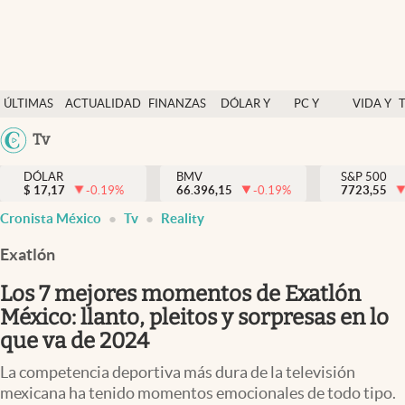
Últimas Noticias
ÚLTIMAS
ACTUALIDAD
FINANZAS
DÓLAR Y
PC Y
VIDA Y
Actualidad
NOTICIAS
Y
MERCADOS
CELULAR
ESTILO
Argentina
Tv
Finanzas y economía
ECONOMÍA
España
Dólar y mercados
DÓLAR
BMV
S&P 500
$
17,17
-0.19
%
66.396,15
-0.19
%
México
7723,55
Internacionales
Cronista México
Tv
Reality
USA
Opinión
Colombia
Exatlón
Uruguay
Brand Strategy
Los 7 mejores momentos de Exatlón
Pc y celular
México: llanto, pleitos y sorpresas en lo
que va de 2024
Vida y estilo
La competencia deportiva más dura de la televisión
Tv
mexicana ha tenido momentos emocionales de todo tipo.