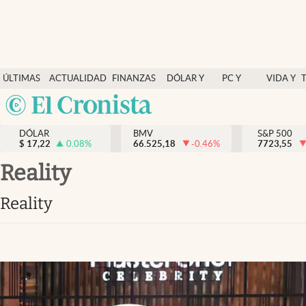
Últimas Noticias
ÚLTIMAS
ACTUALIDAD
FINANZAS
DÓLAR Y
PC Y
VIDA Y
Actualidad
NOTICIAS
Y
MERCADOS
CELULAR
ESTILO
Argentina
Finanzas y economía
ECONOMÍA
España
Dólar y mercados
DÓLAR
BMV
S&P 500
$
17,22
0.08
%
66.525,18
-0.46
%
México
7723,55
Internacionales
USA
reality
Opinión
Colombia
reality
Uruguay
Brand Strategy
Pc y celular
Vida y estilo
Tv