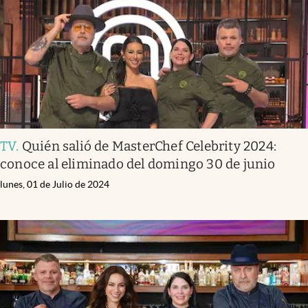
Clima
Espiritualidad
Mediakit
abre en nueva pestaña
México
TV
.
Quién salió de MasterChef Celebrity 2024:
conoce al eliminado del domingo 30 de junio
lunes, 01 de Julio de 2024