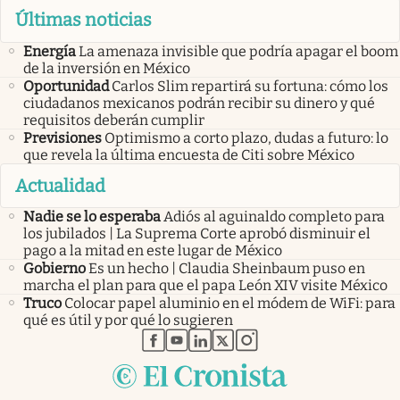
Últimas noticias
Energía
La amenaza invisible que podría apagar el boom
de la inversión en México
Oportunidad
Carlos Slim repartirá su fortuna: cómo los
ciudadanos mexicanos podrán recibir su dinero y qué
requisitos deberán cumplir
Previsiones
Optimismo a corto plazo, dudas a futuro: lo
que revela la última encuesta de Citi sobre México
Actualidad
Nadie se lo esperaba
Adiós al aguinaldo completo para
los jubilados | La Suprema Corte aprobó disminuir el
pago a la mitad en este lugar de México
Gobierno
Es un hecho | Claudia Sheinbaum puso en
marcha el plan para que el papa León XIV visite México
Truco
Colocar papel aluminio en el módem de WiFi: para
qué es útil y por qué lo sugieren
abre en nueva pestaña
abre en nueva pestaña
abre en nueva pestaña
abre en nueva pestaña
abre en nueva pestaña