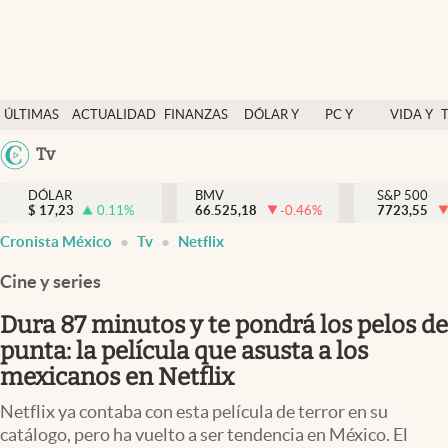
Últimas Noticias
ÚLTIMAS
ACTUALIDAD
FINANZAS
DÓLAR Y
PC Y
VIDA Y
Actualidad
NOTICIAS
Y
MERCADOS
CELULAR
ESTILO
Argentina
Tv
Finanzas y economía
ECONOMÍA
España
Dólar y mercados
DÓLAR
BMV
S&P 500
$
17,23
0.11
%
66.525,18
-0.46
%
México
7723,55
Internacionales
Cronista México
Tv
Netflix
USA
Opinión
Colombia
Cine y series
Uruguay
Brand Strategy
Dura 87 minutos y te pondrá los pelos de
Pc y celular
punta: la película que asusta a los
mexicanos en Netflix
Vida y estilo
Netflix ya contaba con esta película de terror en su
Tv
catálogo, pero ha vuelto a ser tendencia en México. El