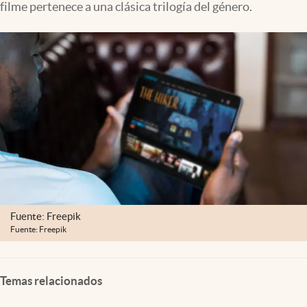
filme pertenece a una clásica trilogía del género.
Clima
Espiritualidad
Mediakit
abre en nueva pestaña
México
Fuente: Freepik
Fuente: Freepik
Temas relacionados