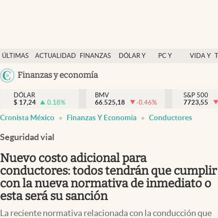
Últimas Noticias
ÚLTIMAS
ACTUALIDAD
FINANZAS
DÓLAR Y
PC Y
VIDA Y
Actualidad
NOTICIAS
Y
MERCADOS
CELULAR
ESTILO
Argentina
Finanzas y economía
Finanzas y economía
ECONOMÍA
España
Dólar y mercados
DÓLAR
BMV
S&P 500
$
17,24
0.18
%
66.525,18
-0.46
%
México
7723,55
Internacionales
Cronista México
Finanzas Y Economía
Conductores
USA
Opinión
Colombia
Seguridad vial
Uruguay
Brand Strategy
Nuevo costo adicional para
Pc y celular
conductores: todos tendrán que cumplir
con la nueva normativa de inmediato o
Vida y estilo
esta será su sanción
Tv
La reciente normativa relacionada con la conducción que