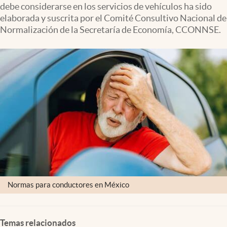
debe considerarse en los servicios de vehículos ha sido
Clima
elaborada y suscrita por el Comité Consultivo Nacional de
Espiritualidad
Normalización de la Secretaría de Economía, CCONNSE.
Mediakit
abre en nueva pestaña
México
Normas para conductores en México
Temas relacionados