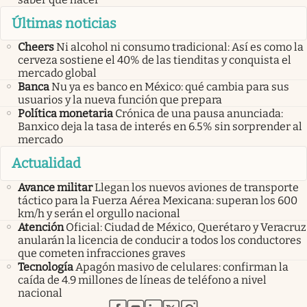
Últimas noticias
Cheers
Ni alcohol ni consumo tradicional: Así es como la
cerveza sostiene el 40% de las tienditas y conquista el
mercado global
Banca
Nu ya es banco en México: qué cambia para sus
usuarios y la nueva función que prepara
Política monetaria
Crónica de una pausa anunciada:
Banxico deja la tasa de interés en 6.5% sin sorprender al
mercado
Actualidad
Avance militar
Llegan los nuevos aviones de transporte
táctico para la Fuerza Aérea Mexicana: superan los 600
km/h y serán el orgullo nacional
Atención
Oficial: Ciudad de México, Querétaro y Veracruz
anularán la licencia de conducir a todos los conductores
que cometen infracciones graves
Tecnología
Apagón masivo de celulares: confirman la
caída de 4.9 millones de líneas de teléfono a nivel
nacional
abre en nueva pestaña
abre en nueva pestaña
abre en nueva pestaña
abre en nueva pestaña
abre en nueva pestaña