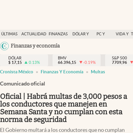
Últimas Noticias
ÚLTIMAS
ACTUALIDAD
FINANZAS
DÓLAR Y
PC Y
VIDA Y
Actualidad
NOTICIAS
Y
MERCADOS
CELULAR
ESTILO
Argentina
Finanzas y economía
Finanzas y economía
ECONOMÍA
España
Dólar y mercados
DÓLAR
BMV
S&P 500
$
17,15
0.13
%
66.396,15
-0.19
%
México
7709,96
Internacionales
Cronista México
Finanzas Y Economía
Multas
USA
Opinión
Colombia
Comunicado oficial
Uruguay
Brand Strategy
Oficial | Habrá multas de 3,000 pesos a
Pc y celular
los conductores que manejen en
Semana Santa y no cumplan con esta
Vida y estilo
norma de seguridad
Tv
El Gobierno multará a los conductores que no cumplan