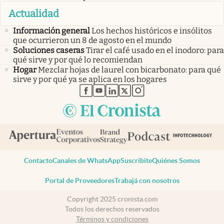
Actualidad
Información general
Los hechos históricos e insólitos
que ocurrieron un 8 de agosto en el mundo
Soluciones caseras
Tirar el café usado en el inodoro: para
qué sirve y por qué lo recomiendan
Hogar
Mezclar hojas de laurel con bicarbonato: para qué
sirve y por qué ya se aplica en los hogares
abre en nueva pestaña
abre en nueva pestaña
abre en nueva pestaña
abre en nueva pestaña
abre en nueva pestaña
Contacto
Canales de WhatsApp
Suscribite
Quiénes Somos
Portal de Proveedores
Trabajá con nosotros
Copyright 2025 cronista.com
Todos los derechos reservados
Términos y condiciones