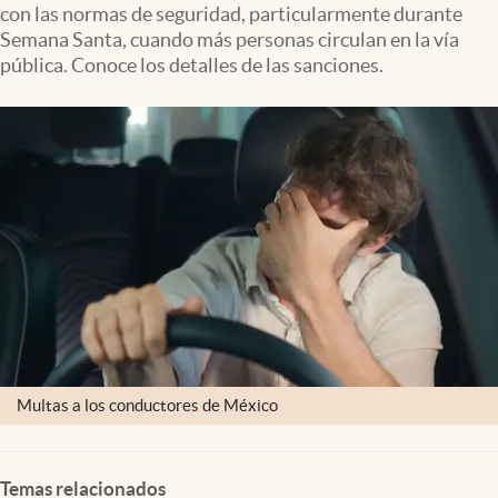
con las normas de seguridad, particularmente durante
Clima
Semana Santa, cuando más personas circulan en la vía
Espiritualidad
pública. Conoce los detalles de las sanciones.
Mediakit
abre en nueva pestaña
México
Multas a los conductores de México
Temas relacionados