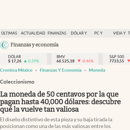
Últimas Noticias
ÚLTIMAS
ACTUALIDAD
FINANZAS
DÓLAR Y
PC Y
VIDA Y
Actualidad
NOTICIAS
Y
MERCADOS
CELULAR
ESTILO
Argentina
Finanzas y economía
Finanzas y economía
ECONOMÍA
España
Dólar y mercados
DÓLAR
BMV
S&P 500
$
17,26
0.29
%
66.525,18
-0.46
%
México
7723,55
Internacionales
Cronista México
Finanzas Y Economía
Moneda
USA
Opinión
Colombia
Coleccionismo
Uruguay
Brand Strategy
La moneda de 50 centavos por la que
Pc y celular
pagan hasta 40,000 dólares: descubre
qué la vuelve tan valiosa
Vida y estilo
El diseño distintivo de esta pieza y su baja tirada la
Tv
posicionan como una de las más valiosas entre los