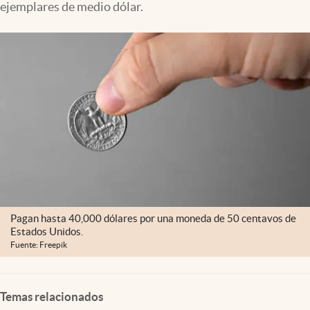
ejemplares de medio dólar.
Clima
Espiritualidad
Mediakit
abre en nueva pestaña
México
Pagan hasta 40,000 dólares por una moneda de 50 centavos de
Estados Unidos.
Fuente: Freepik
Temas relacionados