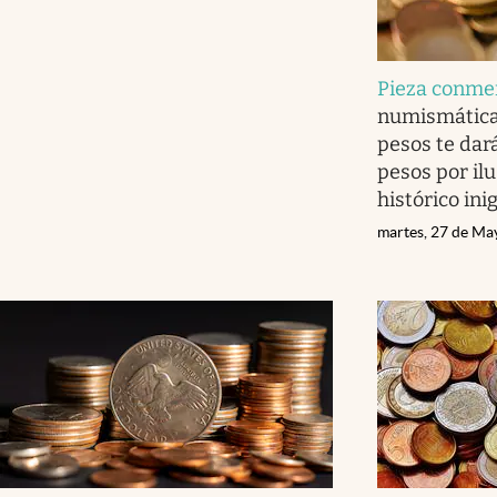
Pieza conme
numismática
pesos te dar
pesos por il
histórico ini
martes, 27 de Ma