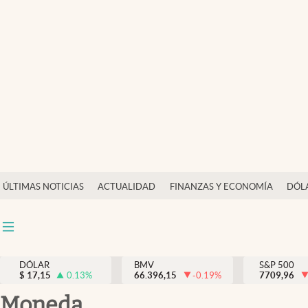
Últimas Noticias
Actualidad
Finanzas y economía
Dólar y mercados
Internacionales
Opinión
ÚLTIMAS NOTICIAS
ACTUALIDAD
FINANZAS Y ECONOMÍA
DÓL
Brand Strategy
Pc y celular
Vida y estilo
DÓLAR
BMV
S&P 500
$
17,15
0.13
%
66.396,15
-0.19
%
7709,96
Tv
moneda