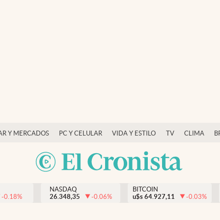
AR Y MERCADOS
PC Y CELULAR
VIDA Y ESTILO
TV
CLIMA
B
NASDAQ
BITCOIN
-0.18
%
26.348,35
-0.06
%
u$s
64.927,11
-0.03
%