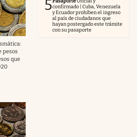
5
Pasaporte
Oficial y
confirmado | Cuba, Venezuela
y Ecuador prohíben el ingreso
al país de ciudadanos que
hayan postergado este trámite
con su pasaporte
smática:
e pesos
esos que
020