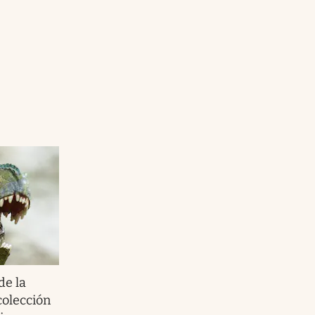
de la
olección