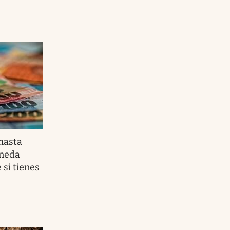
hasta
oneda
si tienes