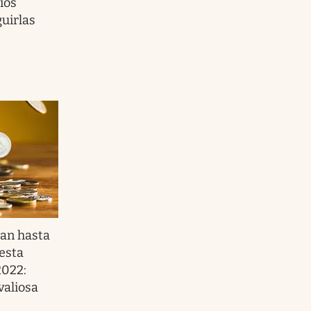
ios
uirlas
an hasta
esta
2022:
valiosa