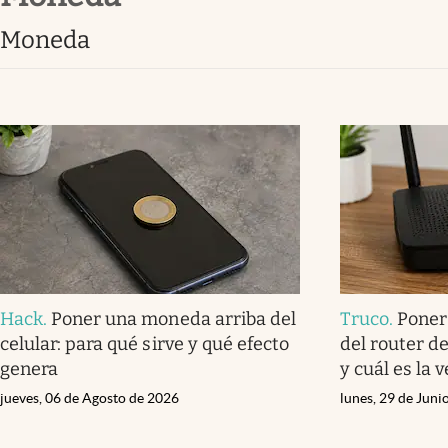
Clima
moneda
Espiritualidad
Mediakit
abre en nueva pestaña
Hack
.
Poner una moneda arriba del
Truco
.
Poner
celular: para qué sirve y qué efecto
del router de
genera
y cuál es la 
jueves, 06 de Agosto de 2026
lunes, 29 de Juni