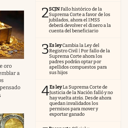
2
SCJN
Fallo histórico de la
Suprema Corte a favor de los
jubilados, ahora el IMSS
deberá devolver el dinero a la
cuenta del beneficiario
3
Es ley
Cambia la Ley del
Registro Civil | Por fallo de la
Suprema Corte ahora los
padres podrán optar por
e oro
apellidos compuestos para
sus hijos
emblar a
os
4
mpensado
Es ley
La Suprema Corte de
Justicia de la Nación falló y no
5
hay vuelta atrás. Desde ahora
quedan invalidados los
permisos para mover y
exportar ganado