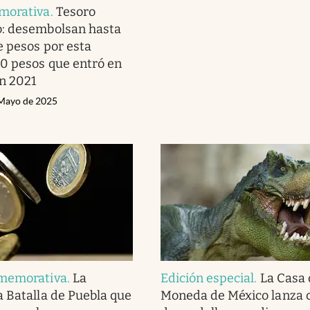
morativa
.
Tesoro
: desembolsan hasta
 pesos por esta
0 pesos que entró en
en 2021
 Mayo de 2025
memorativa
.
La
Edición especial
.
La Casa 
 Batalla de Puebla que
Moneda de México lanza c