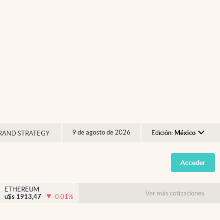
9 de agosto de 2026
Edición:
México
RAND STRATEGY
Argentina
Acceder
España
México
ETHEREUM
Ver más cotizaciones
u$s
1913,47
-0.01
%
USA
Colombia