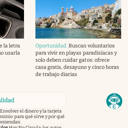
 la letra
Oportunidad
.
Buscan voluntarios
mo usarla
para vivir en playas paradisíacas y
solo deben cuidar gatos: ofrece
casa gratis, desayuno y cinco horas
de trabajo diarias
lidad
Envolver el dinero y la tarjeta
minio: para qué sirve y por qué
comiendan
ulos
Hoy No Circula: los autos