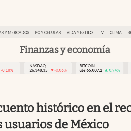
AR Y MERCADOS
PC Y CELULAR
VIDA Y ESTILO
TV
CLIMA
B
Finanzas y economía
NASDAQ
BITCOIN
-0.18
%
26.348,35
-0.06
%
u$s
65.007,2
0.94
%
ento histórico en el rec
s usuarios de México