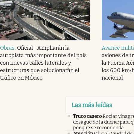
Obras
.
Oficial | Ampliarán la
Avance milit
autopista más importante del país
aviones de t
con nuevas calles laterales y
la Fuerza Aé
estructuras que solucionarán el
los 600 km/h
tráfico en México
nacional
Las más leídas
Truco casero
Rociar vinagre
desagüe de la ducha: para q
por qué se recomienda
Atención
Oficial: Ciudad de