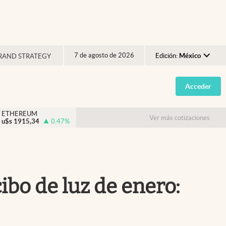
7 de agosto de 2026
Edición:
México
RAND STRATEGY
Argentina
Acceder
España
México
ETHEREUM
Ver más cotizaciones
u$s
1915,34
0.47
%
USA
Colombia
Uruguay
ibo de luz de enero: