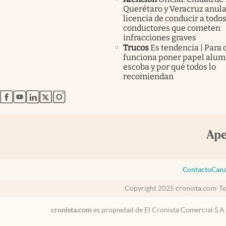
Querétaro y Veracruz anula
licencia de conducir a todos
conductores que cometen
infracciones graves
Trucos
Es tendencia | Para 
funciona poner papel alumi
escoba y por qué todos lo
recomiendan
abre en nueva pestaña
abre en nueva pestaña
abre en nueva pestaña
abre en nueva pestaña
abre en nueva pestaña
Contacto
Cana
Copyright 2025 cronista.com
To
cronista.com
es propiedad de El Cronista Comercial S.A
México