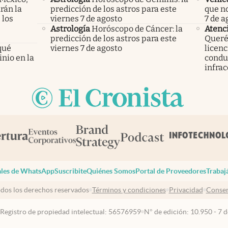
rán la
predicción de los astros para este
que no
 los
viernes 7 de agosto
7 de a
Astrología
Horóscopo de Cáncer: la
Atenc
predicción de los astros para este
Querét
qué
viernes 7 de agosto
licenc
nio en la
condu
infrac
les de WhatsApp
Suscribite
Quiénes Somos
Portal de Proveedores
Trabaj
dos los derechos reservados
Términos y condiciones
Privacidad
Consen
 Registro de propiedad intelectual: 56576959
N° de edición: 10.950 - 7 