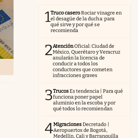
1
Truco casero
Rociar vinagre en
el desagüe de la ducha: para
qué sirve y por qué se
recomienda
2
Atención
Oficial: Ciudad de
México, Querétaro y Veracruz
anularán la licencia de
conducir a todos los
conductores que cometen
infracciones graves
3
Trucos
Es tendencia | Para qué
funciona poner papel
aluminio en la escoba y por
qué todos lo recomiendan
4
Migraciones
Decretado |
Aeropuertos de Bogotá,
Medellín, Cali y Barranquilla