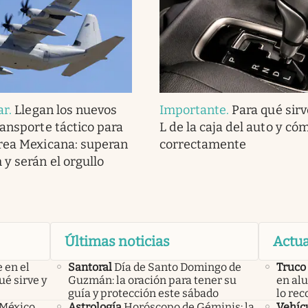
ar
.
Llegan los nuevos
Importante
.
Para qué sirve
ransporte táctico para
L de la caja del auto y có
rea Mexicana: superan
correctamente
 y serán el orgullo
Últimas noticias
Actua
 en el
Santoral
Día de Santo Domingo de
Truco
ué sirve y
Guzmán: la oración para tener su
en alu
guía y protección este sábado
lo re
 México,
Astrología
Horóscopo de Géminis: la
Vehíc