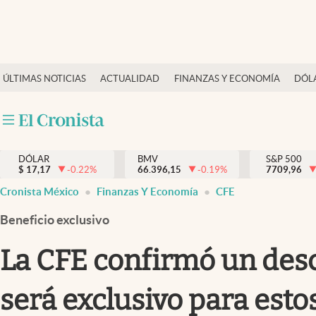
Últimas Noticias
ÚLTIMAS NOTICIAS
ACTUALIDAD
FINANZAS Y ECONOMÍA
DÓL
Actualidad
Finanzas y economía
Dólar y mercados
DÓLAR
BMV
S&P 500
Internacionales
$
17,17
-0.22
%
66.396,15
-0.19
%
7709,96
Opinión
Cronista México
Finanzas Y Economía
CFE
Brand Strategy
Beneficio exclusivo
Pc y celular
La CFE confirmó un descu
Vida y estilo
será exclusivo para esto
Tv