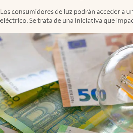
Clima
Los consumidores de luz podrán acceder a un 
Espiritualidad
eléctrico. Se trata de una iniciativa que imp
Mediakit
abre en nueva pestaña