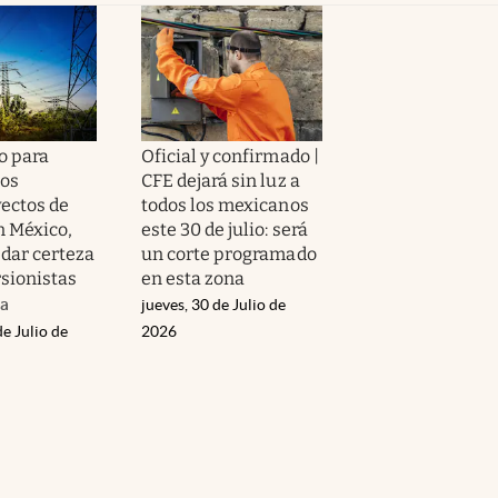
o para
Oficial y confirmado |
los
CFE dejará sin luz a
ectos de
todos los mexicanos
n México,
este 30 de julio: será
 dar certeza
un corte programado
rsionistas
en esta zona
da
jueves, 30 de Julio de
de Julio de
2026