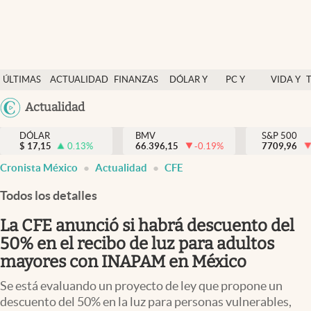
Últimas Noticias
ÚLTIMAS
ACTUALIDAD
FINANZAS
DÓLAR Y
PC Y
VIDA Y
Actualidad
NOTICIAS
Y
MERCADOS
CELULAR
ESTILO
Argentina
Actualidad
Finanzas y economía
ECONOMÍA
España
Dólar y mercados
DÓLAR
BMV
S&P 500
$
17,15
0.13
%
66.396,15
-0.19
%
México
7709,96
Internacionales
Cronista México
Actualidad
CFE
USA
Opinión
Colombia
Todos los detalles
Uruguay
Brand Strategy
La CFE anunció si habrá descuento del
Pc y celular
50% en el recibo de luz para adultos
mayores con INAPAM en México
Vida y estilo
Se está evaluando un proyecto de ley que propone un
Tv
descuento del 50% en la luz para personas vulnerables,