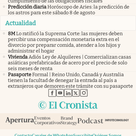
cumplimiento de las obligaciones fiscales
Predicción diaria
Horóscopo de Aries: la predicción de
los astros para este sábado 8 de agosto
Actualidad
8M
Lo ratificó la Suprema Corte: las mujeres deben
percibir una compensación monetaria extra en el
divorcio por preparar comida, atender a los hijos y
administrar el hogar
Vivienda
Adiós Ley de Alquileres | Comercializan casas
asiáticas prefabricadas de acero por el precio de solo
seis meses de renta
Pasaporte
Formal | Reino Unido, Canadá y Australia
tienen la facultad de denegar la entrada al país a
extranjeros que demoren este trámite con su pasaporte
abre en nueva pestaña
abre en nueva pestaña
abre en nueva pestaña
abre en nueva pestaña
abre en nueva pestaña
Contacto
Canales de WhatsApp
Suscribite
Quiénes Somos