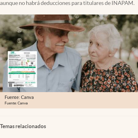
aunque no habrá deducciones para titulares de INAPAM.
Clima
Espiritualidad
Mediakit
abre en nueva pestaña
México
Fuente: Canva
Fuente: Canva
Temas relacionados