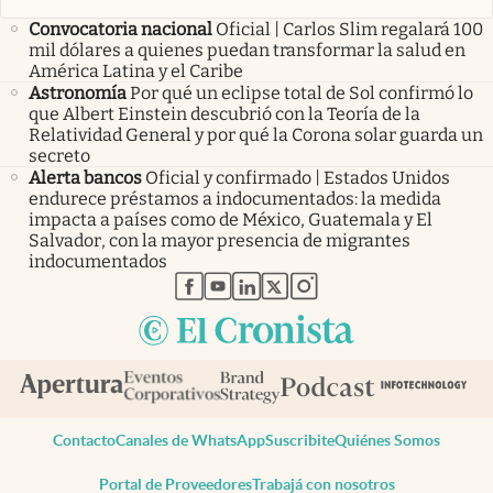
Convocatoria nacional
Oficial | Carlos Slim regalará 100
mil dólares a quienes puedan transformar la salud en
América Latina y el Caribe
Astronomía
Por qué un eclipse total de Sol confirmó lo
que Albert Einstein descubrió con la Teoría de la
Relatividad General y por qué la Corona solar guarda un
secreto
Alerta bancos
Oficial y confirmado | Estados Unidos
endurece préstamos a indocumentados: la medida
impacta a países como de México, Guatemala y El
Salvador, con la mayor presencia de migrantes
indocumentados
abre en nueva pestaña
abre en nueva pestaña
abre en nueva pestaña
abre en nueva pestaña
abre en nueva pestaña
Contacto
Canales de WhatsApp
Suscribite
Quiénes Somos
Portal de Proveedores
Trabajá con nosotros