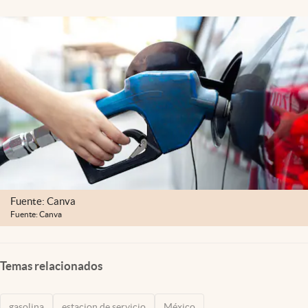
Clima
Espiritualidad
Mediakit
abre en nueva pestaña
México
Fuente: Canva
Fuente: Canva
Temas relacionados
gasolina
estacion de servicio
México