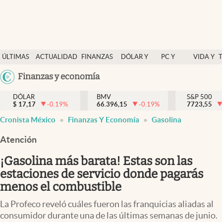
Últimas Noticias
ÚLTIMAS
ACTUALIDAD
FINANZAS
DÓLAR Y
PC Y
VIDA Y
Actualidad
NOTICIAS
Y
MERCADOS
CELULAR
ESTILO
Argentina
Finanzas y economía
Finanzas y economía
ECONOMÍA
España
Dólar y mercados
DÓLAR
BMV
S&P 500
$
17,17
-0.19
%
66.396,15
-0.19
%
México
7723,55
Internacionales
Cronista México
Finanzas Y Economía
Gasolina
USA
Opinión
Colombia
Atención
Uruguay
Brand Strategy
¡Gasolina más barata! Estas son las
Pc y celular
estaciones de servicio donde pagarás
menos el combustible
Vida y estilo
La Profeco reveló cuáles fueron las franquicias aliadas al
Tv
consumidor durante una de las últimas semanas de junio.