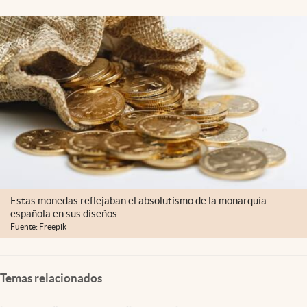
Clima
Espiritualidad
Mediakit
abre en nueva pestaña
México
Estas monedas reflejaban el absolutismo de la monarquía
española en sus diseños.
Fuente: Freepik
Temas relacionados