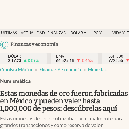
Últimas Noticias
ÚLTIMAS
ACTUALIDAD
FINANZAS
DÓLAR Y
PC Y
VIDA Y
Actualidad
NOTICIAS
Y
MERCADOS
CELULAR
ESTILO
Argentina
Finanzas y economía
Finanzas y economía
ECONOMÍA
España
Dólar y mercados
DÓLAR
BMV
S&P 500
$
17,23
0.09
%
66.525,18
-0.46
%
México
7723,55
Internacionales
Cronista México
Finanzas Y Economía
Monedas
USA
Opinión
Colombia
Numismática
Uruguay
Brand Strategy
Estas monedas de oro fueron fabricadas
Pc y celular
en México y pueden valer hasta
1,000,000 de pesos: descúbrelas aquí
Vida y estilo
Estas monedas de oro se utilizaban principalmente para
Tv
grandes transacciones y como reserva de valor.