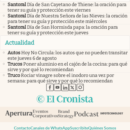
Santoral
Día de San Cayetano de Thiene: la oración para
tener su guía y protección este viernes
Santoral
Día de Nuestra Señora de las Nieves: la oración
para tener su guía y protección este miércoles
Santoral
Día de San Hormisda papa: la oración para
tener su guía y protección este jueves
Actualidad
Autos
Hoy No Circula: los autos que no pueden transitar
este jueves 6 de agosto
Trucos
Poner aluminio en el cajón de la cocina: para qué
sirve y por qué lo recomiendan
Truco
Rociar vinagre sobre el inodoro una vez por
semana: para qué sirve y por qué lo recomiendan
abre en nueva pestaña
abre en nueva pestaña
abre en nueva pestaña
abre en nueva pestaña
abre en nueva pestaña
Contacto
Canales de WhatsApp
Suscribite
Quiénes Somos