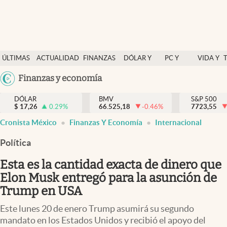
Últimas Noticias
ÚLTIMAS
ACTUALIDAD
FINANZAS
DÓLAR Y
PC Y
VIDA Y
Actualidad
NOTICIAS
Y
MERCADOS
CELULAR
ESTILO
Argentina
Finanzas y economía
Finanzas y economía
ECONOMÍA
España
Dólar y mercados
DÓLAR
BMV
S&P 500
$
17,26
0.29
%
66.525,18
-0.46
%
México
7723,55
Internacionales
Cronista México
Finanzas Y Economía
Internacional
USA
Opinión
Colombia
Política
Uruguay
Brand Strategy
Esta es la cantidad exacta de dinero que
Pc y celular
Elon Musk entregó para la asunción de
Trump en USA
Vida y estilo
Este lunes 20 de enero Trump asumirá su segundo
Tv
mandato en los Estados Unidos y recibió el apoyo del