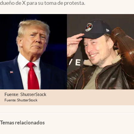
dueño de X para su toma de protesta.
Clima
Espiritualidad
Mediakit
abre en nueva pestaña
México
Fuente: ShutterStock
Fuente: ShutterStock
Temas relacionados