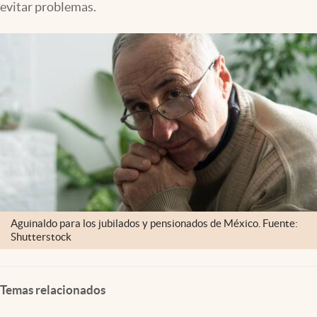
evitar problemas.
Clima
Espiritualidad
Mediakit
abre en nueva pestaña
México
Aguinaldo para los jubilados y pensionados de México. Fuente:
Shutterstock
Temas relacionados