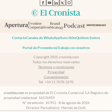
abre en nueva pestaña
abre en nueva pestaña
abre en nueva pestaña
abre en nueva pestaña
abre en nueva pestaña
Contacto
Canales de WhatsApp
Suscribite
Quiénes Somos
Portal de Proveedores
Trabajá con nosotros
Copyright 2025 cronista.com
Todos los derechos reservados
Términos y condiciones
Privacidad
Consentimiento
Tel:
+54 11 7078-3270
cronista.com
es propiedad de El Cronista Comercial S.A Registro de
propiedad intelectual: 56576959
N° de edición: 10.951 - 8 de agosto de 2026
Director Periodístico: Hernán de Goñi