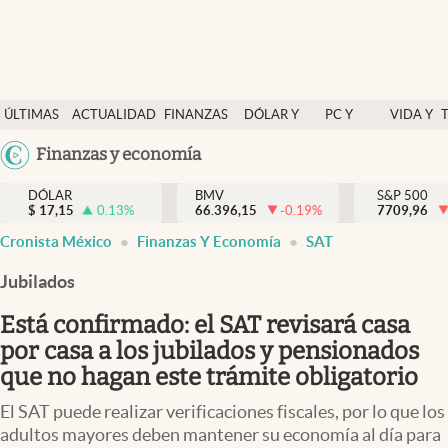
Últimas Noticias
ÚLTIMAS
ACTUALIDAD
FINANZAS
DÓLAR Y
PC Y
VIDA Y
Actualidad
NOTICIAS
Y
MERCADOS
CELULAR
ESTILO
Argentina
Finanzas y economía
Finanzas y economía
ECONOMÍA
España
Dólar y mercados
DÓLAR
BMV
S&P 500
$
17,15
0.13
%
66.396,15
-0.19
%
México
7709,96
Internacionales
Cronista México
Finanzas Y Economía
SAT
USA
Opinión
Colombia
Jubilados
Uruguay
Brand Strategy
Está confirmado: el SAT revisará casa
Pc y celular
por casa a los jubilados y pensionados
que no hagan este trámite obligatorio
Vida y estilo
El SAT puede realizar verificaciones fiscales, por lo que los
Tv
adultos mayores deben mantener su economía al día para