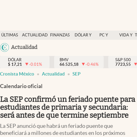
Últimas Noticias
ÚLTIMAS
ACTUALIDAD
FINANZAS
DÓLAR Y
PC Y
VIDA Y
Actualidad
NOTICIAS
Y
MERCADOS
CELULAR
ESTILO
Argentina
Actualidad
Finanzas y economía
ECONOMÍA
España
Dólar y mercados
DÓLAR
BMV
S&P 500
$
17,21
-0.01
%
66.525,18
-0.46
%
México
7723,55
Internacionales
Cronista México
Actualidad
SEP
USA
Opinión
Colombia
Calendario oficial
Uruguay
Brand Strategy
La SEP confirmó un feriado puente para
Pc y celular
estudiantes de primaria y secundaria:
será antes de que termine septiembre
Vida y estilo
La SEP anunció que habrá un feriado puente que
Tv
beneficiará a millones de estudiantes en los próximos