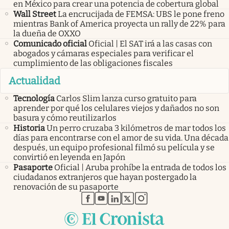
en México para crear una potencia de cobertura global
Wall Street
La encrucijada de FEMSA: UBS le pone freno
mientras Bank of America proyecta un rally de 22% para
la dueña de OXXO
Comunicado oficial
Oficial | El SAT irá a las casas con
abogados y cámaras especiales para verificar el
cumplimiento de las obligaciones fiscales
Actualidad
Tecnología
Carlos Slim lanza curso gratuito para
aprender por qué los celulares viejos y dañados no son
basura y cómo reutilizarlos
Historia
Un perro cruzaba 3 kilómetros de mar todos los
días para encontrarse con el amor de su vida. Una década
después, un equipo profesional filmó su película y se
convirtió en leyenda en Japón
Pasaporte
Oficial | Aruba prohíbe la entrada de todos los
ciudadanos extranjeros que hayan postergado la
renovación de su pasaporte
abre en nueva pestaña
abre en nueva pestaña
abre en nueva pestaña
abre en nueva pestaña
abre en nueva pestaña