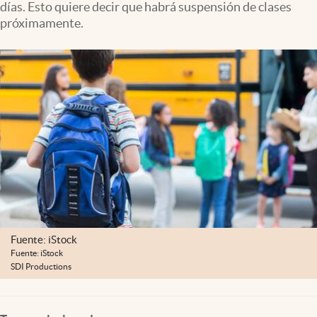
días. Esto quiere decir que habrá suspensión de clases
Clima
próximamente.
Espiritualidad
Mediakit
abre en nueva pestaña
México
Fuente: iStock
Fuente: iStock
SDI Productions