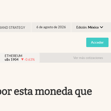
6 de agosto de 2026
Edición:
México
RAND STRATEGY
Argentina
Acceder
España
México
ETHEREUM
Ver más cotizaciones
u$s
1904
-0.63
%
USA
Colombia
Uruguay
 por esta moneda que