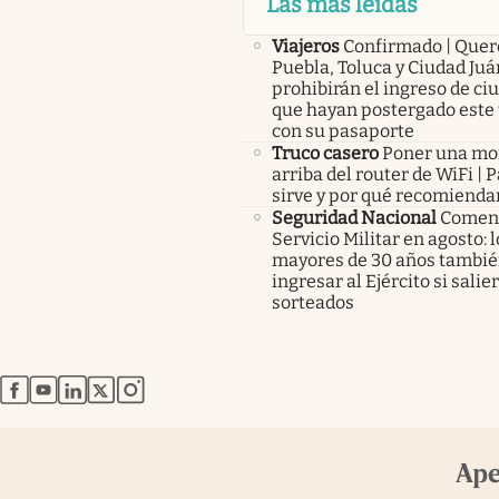
Las más leídas
Viajeros
Confirmado | Quer
Puebla, Toluca y Ciudad Juá
prohibirán el ingreso de c
que hayan postergado este 
con su pasaporte
Truco casero
Poner una m
arriba del router de WiFi | 
sirve y por qué recomienda
Seguridad Nacional
Comenz
Servicio Militar en agosto: 
mayores de 30 años tambié
ingresar al Ejército si salie
sorteados
abre en nueva pestaña
abre en nueva pestaña
abre en nueva pestaña
abre en nueva pestaña
abre en nueva pestaña