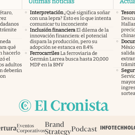
Últimas noticias
Actua
étaro,
Interpretación
¿Qué significa soñar
Tesor
rez
con una lepra? Esto es lo que intenta
Descub
iudadanos
comunicar tu inconciente
Hallar
trámite
precio
Inclusión financiera
El dilema de la
china
innovación financiera: el potencial
oneda
dispara la producción, pero su
Docu
Para qué
adopción se estanca en 8.4%
México
n hacerlo
salida
Ferrocarriles
La ferroviaria de
extran
ó el
Germán Larrea busca hasta 20,000
trámi
los adultos
MDP en la BMV
n deberán
Segur
ron
Servic
mayor
ingres
sorte