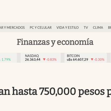
AR Y MERCADOS
PC Y CELULAR
VIDA Y ESTILO
TV
CLIMA
B
Finanzas y economía
NASDAQ
BITCOIN
1.79
%
26.363,44
-0.83
%
u$s
64.607,29
-0.30
%
agan hasta 750,000 pesos