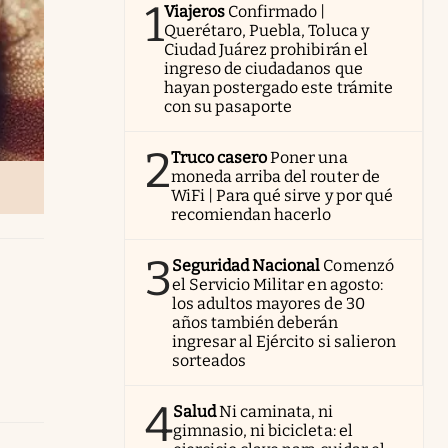
1
Viajeros
Confirmado |
Querétaro, Puebla, Toluca y
Ciudad Juárez prohibirán el
ingreso de ciudadanos que
hayan postergado este trámite
con su pasaporte
2
Truco casero
Poner una
moneda arriba del router de
WiFi | Para qué sirve y por qué
recomiendan hacerlo
3
Seguridad Nacional
Comenzó
el Servicio Militar en agosto:
los adultos mayores de 30
años también deberán
ingresar al Ejército si salieron
sorteados
4
Salud
Ni caminata, ni
gimnasio, ni bicicleta: el