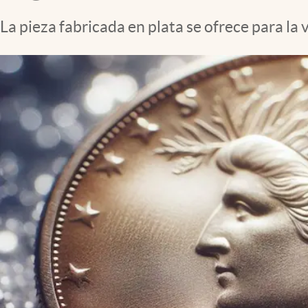
Clima
La pieza fabricada en plata se ofrece para la 
Espiritualidad
Mediakit
abre en nueva pestaña