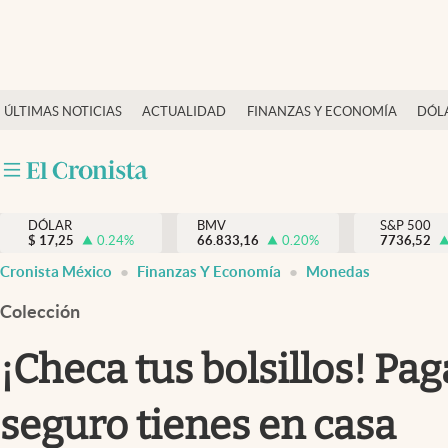
Últimas Noticias
ÚLTIMAS NOTICIAS
ACTUALIDAD
FINANZAS Y ECONOMÍA
DÓL
Actualidad
Finanzas y economía
Dólar y mercados
DÓLAR
BMV
S&P 500
Internacionales
$
17,25
0.24
%
66.833,16
0.20
%
7736,52
Opinión
Cronista México
Finanzas Y Economía
Monedas
Brand Strategy
Colección
Pc y celular
¡Checa tus bolsillos! P
Vida y estilo
seguro tienes en casa
Tv