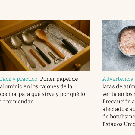
Fácil y práctico
.
Poner papel de
Advertencia
aluminio en los cajones de la
latas de atú
cocina, para qué sirve y por qué lo
venta en los
recomiendan
Precaución a
afectados: a
de botulismo
Estados Uni