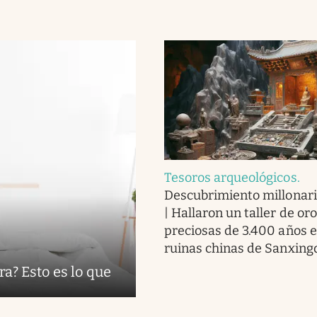
Tesoros arqueológicos
.
Descubrimiento millonari
| Hallaron un taller de or
preciosas de 3.400 años e
ruinas chinas de Sanxing
ra? Esto es lo que