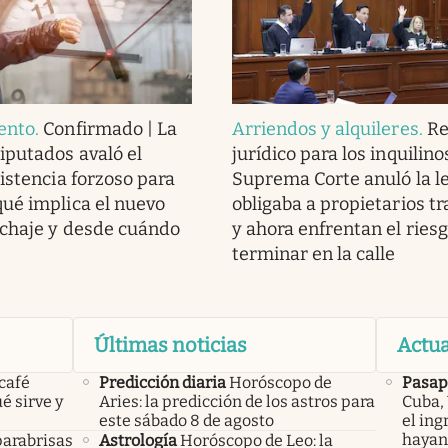
ento
.
Confirmado | La
Arriendos y alquileres
.
Re
putados avaló el
jurídico para los inquilinos
sistencia forzoso para
Suprema Corte anuló la l
ué implica el nuevo
obligaba a propietarios tr
ichaje y desde cuándo
y ahora enfrentan el ries
terminar en la calle
Últimas noticias
Actua
 café
Predicción diaria
Horóscopo de
Pasap
é sirve y
Aries: la predicción de los astros para
Cuba,
este sábado 8 de agosto
el ing
hayan
parabrisas
Astrología
Horóscopo de Leo: la