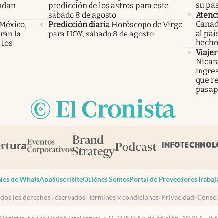
su pa
endan
predicción de los astros para este
sábado 8 de agosto
Atenc
Canad
 México,
Predicción diaria
Horóscopo de Virgo
al pa
rán la
para HOY, sábado 8 de agosto
hecho 
 los
Viajer
Nicar
ingre
que re
pasap
les de WhatsApp
Suscribite
Quiénes Somos
Portal de Proveedores
Trabaj
dos los derechos reservados
Términos y condiciones
Privacidad
Consen
 Registro de propiedad intelectual: 56576959
N° de edición: 10.951 - 8 