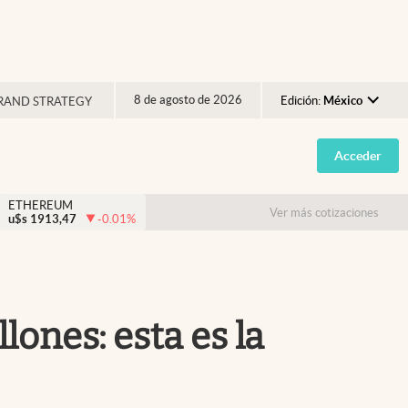
8 de agosto de 2026
Edición:
México
RAND STRATEGY
Argentina
Acceder
España
México
ETHEREUM
Ver más cotizaciones
u$s
1913,47
-0.01
%
USA
Colombia
Uruguay
lones: esta es la