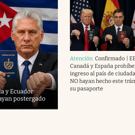
Atención
.
Confirmado | EE
Canadá y España prohíbe
ingreso al país de ciudad
NO hayan hecho este trám
su pasaporte
la y Ecuador
hayan postergado