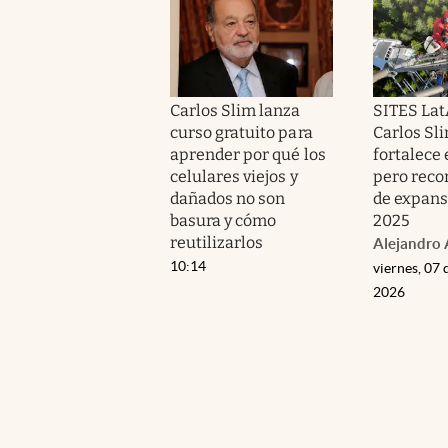
Carlos Slim lanza
SITES Lat
curso gratuito para
Carlos Sli
aprender por qué los
fortalece 
celulares viejos y
pero reco
dañados no son
de expans
basura y cómo
2025
reutilizarlos
Alejandro 
10:14
viernes, 07 
2026