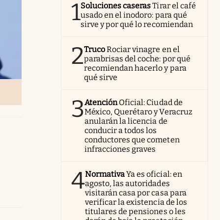
1
Soluciones caseras
Tirar el café
usado en el inodoro: para qué
sirve y por qué lo recomiendan
2
Truco
Rociar vinagre en el
parabrisas del coche: por qué
recomiendan hacerlo y para
qué sirve
3
Atención
Oficial: Ciudad de
México, Querétaro y Veracruz
anularán la licencia de
conducir a todos los
conductores que cometen
infracciones graves
4
Normativa
Ya es oficial: en
agosto, las autoridades
visitarán casa por casa para
verificar la existencia de los
titulares de pensiones o les