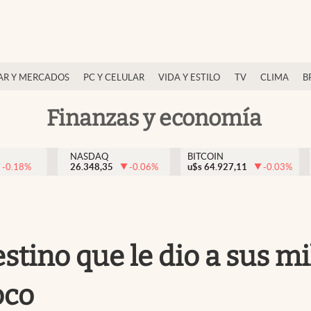
AR Y MERCADOS
PC Y CELULAR
VIDA Y ESTILO
TV
CLIMA
B
Finanzas y economía
NASDAQ
BITCOIN
-0.18
%
26.348,35
-0.06
%
u$s
64.927,11
-0.03
%
stino que le dio a sus mil
oco