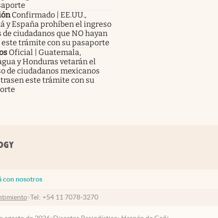
saporte
ión
Confirmado | EE.UU.,
á y España prohíben el ingreso
ís de ciudadanos que NO hayan
este trámite con su pasaporte
os
Oficial | Guatemala,
agua y Honduras vetarán el
so de ciudadanos mexicanos
trasen este trámite con su
orte
á con nosotros
timiento
Tel:
+54 11 7078-3270
de agosto de 2026
Director Periodístico: Hernán de Goñi