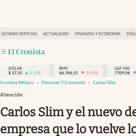
Últimas Noticias
ÚLTIMAS NOTICIAS
ACTUALIDAD
FINANZAS Y ECONOMÍA
DÓL
Actualidad
Finanzas y economía
Dólar y mercados
DÓLAR
BMV
S&P 500
Internacionales
$
17,15
0.13
%
66.396,15
-0.19
%
7709,96
Opinión
Cronista México
Finanzas Y Economía
Carlos Slim
Brand Strategy
Atención
Pc y celular
Carlos Slim y el nuevo de
Vida y estilo
empresa que lo vuelve l
Tv