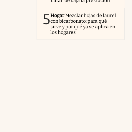
darán de baja la prestación
5
Hogar
Mezclar hojas de laurel
con bicarbonato: para qué
sirve y por qué ya se aplica en
los hogares