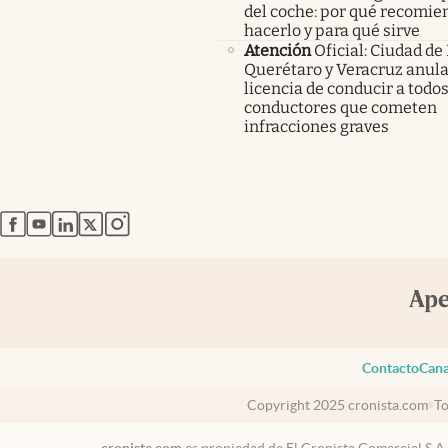
del coche: por qué recomi
hacerlo y para qué sirve
Atención
Oficial: Ciudad de
Querétaro y Veracruz anula
licencia de conducir a todos
conductores que cometen
infracciones graves
abre en nueva pestaña
abre en nueva pestaña
abre en nueva pestaña
abre en nueva pestaña
abre en nueva pestaña
Contacto
Cana
Copyright 2025 cronista.com
To
cronista.com
es propiedad de El Cronista Comercial S.A