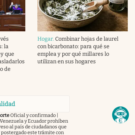
vés
Hogar
.
Combinar hojas de laurel
: la
con bicarbonato: para qué se
ey que
emplea y por qué millares lo
asladarlos
utilizan en sus hogares
go de
lidad
orte
Oficial y confirmado |
 Venezuela y Ecuador prohíben
reso al país de ciudadanos que
 postergado este trámite con