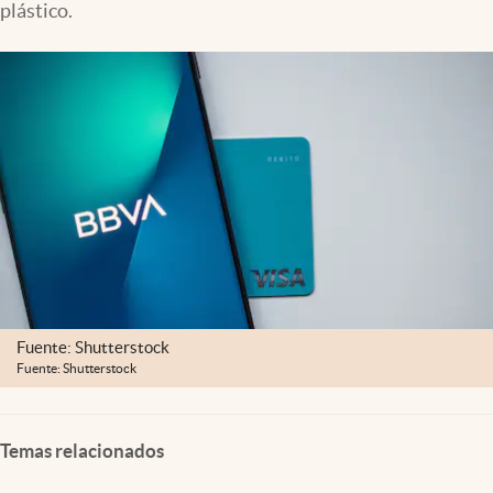
plástico.
Clima
Espiritualidad
Mediakit
abre en nueva pestaña
México
Fuente: Shutterstock
Fuente: Shutterstock
Temas relacionados