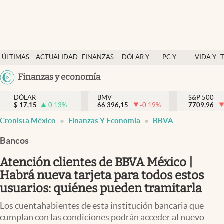
Últimas Noticias
ÚLTIMAS
ACTUALIDAD
FINANZAS
DÓLAR Y
PC Y
VIDA Y
Actualidad
NOTICIAS
Y
MERCADOS
CELULAR
ESTILO
Argentina
Finanzas y economía
Finanzas y economía
ECONOMÍA
España
Dólar y mercados
DÓLAR
BMV
S&P 500
$
17,15
0.13
%
66.396,15
-0.19
%
México
7709,96
Internacionales
Cronista México
Finanzas Y Economía
BBVA
USA
Opinión
Colombia
Bancos
Uruguay
Brand Strategy
Atención clientes de BBVA México |
Pc y celular
Habrá nueva tarjeta para todos estos
usuarios: quiénes pueden tramitarla
Vida y estilo
Los cuentahabientes de esta institución bancaria que
Tv
cumplan con las condiciones podrán acceder al nuevo