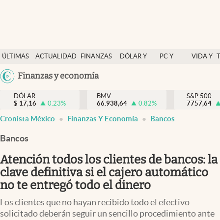
Últimas Noticias
ÚLTIMAS
ACTUALIDAD
FINANZAS
DÓLAR Y
PC Y
VIDA Y
Actualidad
NOTICIAS
Y
MERCADOS
CELULAR
ESTILO
Argentina
Finanzas y economía
Finanzas y economía
ECONOMÍA
España
Dólar y mercados
DÓLAR
BMV
S&P 500
$
17,16
0.23
%
66.938,64
0.82
%
México
7757,64
Internacionales
Cronista México
Finanzas Y Economía
Bancos
USA
Opinión
Colombia
Bancos
Uruguay
Brand Strategy
Atención todos los clientes de bancos: la
Pc y celular
clave definitiva si el cajero automático
no te entregó todo el dinero
Vida y estilo
Los clientes que no hayan recibido todo el efectivo
Tv
solicitado deberán seguir un sencillo procedimiento ante