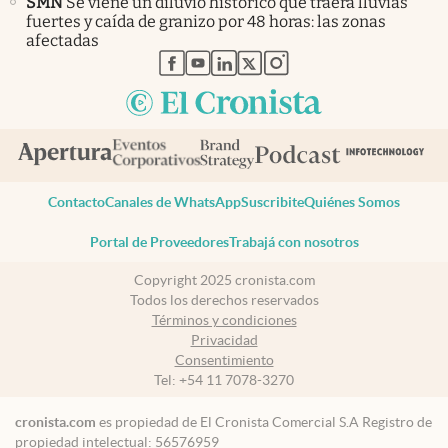
SMN
Se viene un diluvio histórico que traerá lluvias
fuertes y caída de granizo por 48 horas: las zonas
afectadas
abre en nueva pestaña
abre en nueva pestaña
abre en nueva pestaña
abre en nueva pestaña
abre en nueva pestaña
Contacto
Canales de WhatsApp
Suscribite
Quiénes Somos
Portal de Proveedores
Trabajá con nosotros
Copyright 2025 cronista.com
Todos los derechos reservados
Términos y condiciones
Privacidad
Consentimiento
Tel:
+54 11 7078-3270
cronista.com
es propiedad de El Cronista Comercial S.A Registro de
propiedad intelectual: 56576959