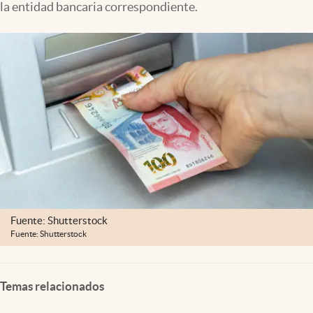
la entidad bancaria correspondiente.
Clima
Espiritualidad
Mediakit
abre en nueva pestaña
México
Fuente: Shutterstock
Fuente: Shutterstock
Temas relacionados