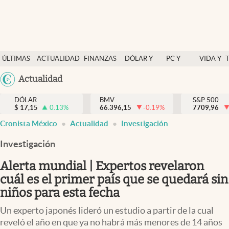
Últimas Noticias
ÚLTIMAS
ACTUALIDAD
FINANZAS
DÓLAR Y
PC Y
VIDA Y
Actualidad
NOTICIAS
Y
MERCADOS
CELULAR
ESTILO
Argentina
Actualidad
Finanzas y economía
ECONOMÍA
España
Dólar y mercados
DÓLAR
BMV
S&P 500
$
17,15
0.13
%
66.396,15
-0.19
%
México
7709,96
Internacionales
Cronista México
Actualidad
Investigación
USA
Opinión
Colombia
Investigación
Uruguay
Brand Strategy
Alerta mundial | Expertos revelaron
Pc y celular
cuál es el primer país que se quedará sin
niños para esta fecha
Vida y estilo
Un experto japonés lideró un estudio a partir de la cual
Tv
reveló el año en que ya no habrá más menores de 14 años