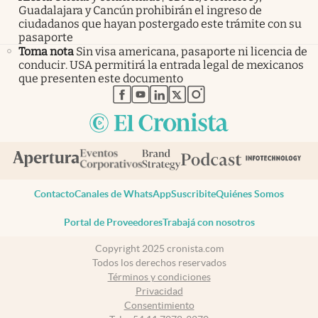
Guadalajara y Cancún prohibirán el ingreso de
ciudadanos que hayan postergado este trámite con su
pasaporte
Toma nota
Sin visa americana, pasaporte ni licencia de
conducir. USA permitirá la entrada legal de mexicanos
que presenten este documento
abre en nueva pestaña
abre en nueva pestaña
abre en nueva pestaña
abre en nueva pestaña
abre en nueva pestaña
Contacto
Canales de WhatsApp
Suscribite
Quiénes Somos
Portal de Proveedores
Trabajá con nosotros
Copyright 2025 cronista.com
Todos los derechos reservados
Términos y condiciones
Privacidad
Consentimiento