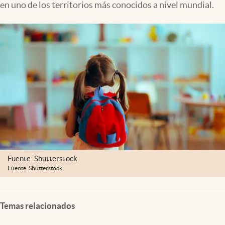
en uno de los territorios más conocidos a nivel mundial.
Clima
Espiritualidad
Mediakit
abre en nueva pestaña
México
Fuente: Shutterstock
Fuente: Shutterstock
Temas relacionados