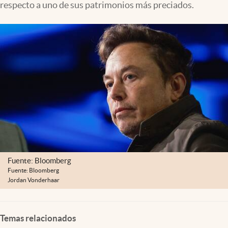
respecto a uno de sus patrimonios más preciados.
Clima
Espiritualidad
Mediakit
abre en nueva pestaña
México
Fuente: Bloomberg
Fuente: Bloomberg
Jordan Vonderhaar
Temas relacionados