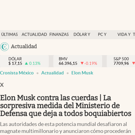
Últimas Noticias
ÚLTIMAS
ACTUALIDAD
FINANZAS
DÓLAR Y
PC Y
VIDA Y
Actualidad
NOTICIAS
Y
MERCADOS
CELULAR
ESTILO
Argentina
Actualidad
Finanzas y economía
ECONOMÍA
España
Dólar y mercados
DÓLAR
BMV
S&P 500
$
17,15
0.13
%
66.396,15
-0.19
%
México
7709,96
Internacionales
Cronista México
Actualidad
Elon Musk
USA
Opinión
Colombia
X
Uruguay
Brand Strategy
Elon Musk contra las cuerdas | La
Pc y celular
sorpresiva medida del Ministerio de
Defensa que deja a todos boquiabiertos
Vida y estilo
Las autoridades de esta potencia mundial desafiaron al
Tv
magnate multimillonario y anunciaron cómo procederán