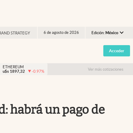
6 de agosto de 2026
Edición:
México
RAND STRATEGY
Argentina
Acceder
España
México
ETHEREUM
Ver más cotizaciones
u$s
1897,32
-0.97
%
USA
Colombia
Uruguay
d: habrá un pago de