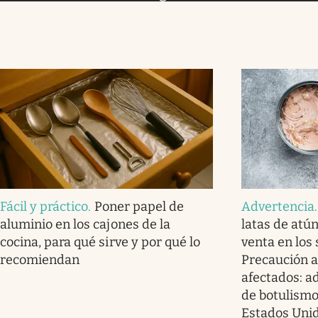
Fácil y práctico
.
Poner papel de
Advertencia
aluminio en los cajones de la
latas de atú
cocina, para qué sirve y por qué lo
venta en los
recomiendan
Precaución a
afectados: a
de botulismo
Estados Uni