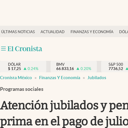
Últimas Noticias
ÚLTIMAS NOTICIAS
ACTUALIDAD
FINANZAS Y ECONOMÍA
DÓL
Actualidad
Finanzas y economía
Dólar y mercados
DÓLAR
BMV
S&P 500
Internacionales
$
17,25
0.24
%
66.833,16
0.20
%
7736,52
Opinión
Cronista México
Finanzas Y Economía
Jubilados
Brand Strategy
Programas sociales
Pc y celular
Atención jubilados y pe
Vida y estilo
prima en el pago de juli
Tv