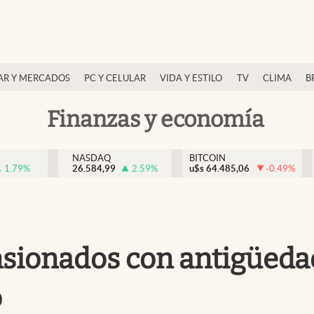
AR Y MERCADOS
PC Y CELULAR
VIDA Y ESTILO
TV
CLIMA
B
Finanzas y economía
NASDAQ
BITCOIN
1.79
%
26.584,99
2.59
%
u$s
64.485,06
-0.49
%
nsionados con antigüeda
o