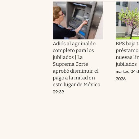
Adiós al aguinaldo
BPS baja 
completo para los
préstamos
jubilados | La
nuevas lí
Suprema Corte
jubilados
aprobó disminuir el
martes, 04 
pago a la mitad en
2026
este lugar de México
09:39