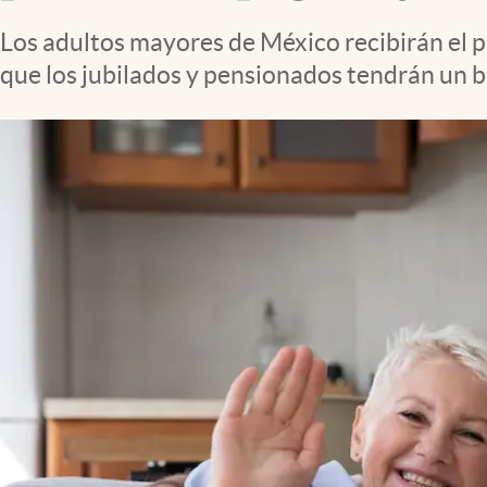
Clima
Los adultos mayores de México recibirán el pa
Espiritualidad
que los jubilados y pensionados tendrán un b
Mediakit
abre en nueva pestaña