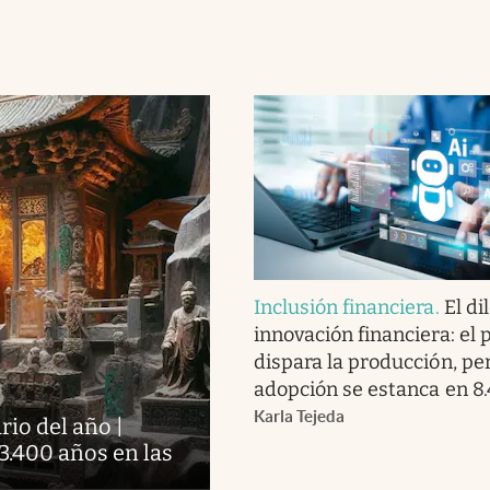
Inclusión financiera
.
El di
innovación financiera: el 
dispara la producción, pe
adopción se estanca en 8
Karla Tejeda
io del año |
 3.400 años en las