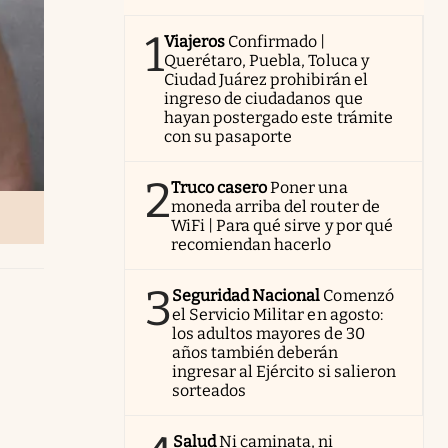
1
Viajeros
Confirmado |
Querétaro, Puebla, Toluca y
Ciudad Juárez prohibirán el
ingreso de ciudadanos que
hayan postergado este trámite
con su pasaporte
2
Truco casero
Poner una
moneda arriba del router de
WiFi | Para qué sirve y por qué
recomiendan hacerlo
3
Seguridad Nacional
Comenzó
el Servicio Militar en agosto:
los adultos mayores de 30
años también deberán
ingresar al Ejército si salieron
sorteados
Salud
Ni caminata, ni