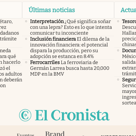
Últimas noticias
Actua
étaro,
Interpretación
¿Qué significa soñar
Tesor
rez
con una lepra? Esto es lo que intenta
Descub
iudadanos
comunicar tu inconciente
Hallar
trámite
precio
Inclusión financiera
El dilema de la
china
innovación financiera: el potencial
oneda
dispara la producción, pero su
Docu
Para qué
adopción se estanca en 8.4%
México
n hacerlo
salida
Ferrocarriles
La ferroviaria de
extran
ó el
Germán Larrea busca hasta 20,000
trámi
los adultos
MDP en la BMV
n deberán
Segur
ron
Servic
mayor
ingres
sorte