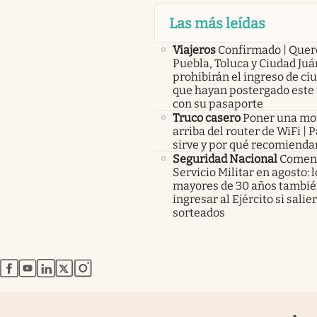
Las más leídas
Viajeros
Confirmado | Quer
Puebla, Toluca y Ciudad Juá
prohibirán el ingreso de c
que hayan postergado este 
con su pasaporte
Truco casero
Poner una m
arriba del router de WiFi | 
sirve y por qué recomienda
Seguridad Nacional
Comenz
Servicio Militar en agosto: 
mayores de 30 años tambié
ingresar al Ejército si salie
sorteados
abre en nueva pestaña
abre en nueva pestaña
abre en nueva pestaña
abre en nueva pestaña
abre en nueva pestaña